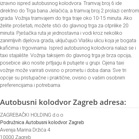
izravno ispred autobusnog kolodvora. Tramvaj broj 6 ide
direktno do Trga bana Jelačića, a tramvaj broj 2 prolazi centrom
grada. Vožnja tramvajem do trga traje oko 10-15 minuta. Ako
želite prošetati, možete stići do glavnog trga za otprilike 20
minuta. Pješačka ruta je jednostavna i vodi kroz nekoliko
zanimljivih dijelova grada, uključujući Vlašku ulicu koja je bogata
kafićima i trgovinama. Ispred autobusnog kolodvora nalazi se i
taxi stajalište. Vožnja taksijem do glavnog trga je brza opcija,
posebice ako nosite prtljagu ili putujete u grupi. Cijena taxi
vožnje može varirati ovisno o prometu i doba dana. Sve tri
opcije su pristupačne i praktične, ovisno o vašim osobnim
preferencijama i potrebama.
Autobusni kolodvor Zagreb adresa:
ZAGREBAČKI HOLDING d.o.o
Podružnica Autobusni kolodvor Zagreb
Avenija Marina Držića 4
10000 Zagreb