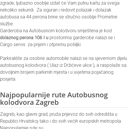
zgrade, ljubazno osoblje izdat će Vam putnu kartu za svega
nekoliko sekundi. Za siguran i redovit polazak i dolazak
autobusa sa 44 perona brine se stručno osoblje Prometne
službe.
Garderoba na Autobusnom kolodvoru smještena je kod
dolaznog perona 106 I u
prostorima garderobe nalazi se i
Cargo servis za prijem i otpremu pošiljki
Parkiralište za osobne automobile nalazi se na sjevernom dijelu
autobusnog kolodvora ( Ulaz iz Držićeve ulice ), a raspolaže sa
dovoljnim brojem parkirnih mjesta i u uvjetima pojačanog
posjeta.
Najpopularnije rute Autobusnog
kolodvora Zagreb
Zagreb, kao glavni grad, pruža prijevoz do svih odredišta u
Republici Hrvatskoj tako i do svih većih europskih metropola.
Najpopularnije rute su: