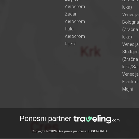
Aerodrom
luka)
Zadar
Venecij
Aerodrom
Bologna
Pula
(Zračna
Aerodrom
luka)
Rijeka
Venecij
Stuttgart
(Zračna
luka/Sa
Venecij
Frankfur
Majni
Ponosni partner
Copyright © 2026 Sva prava pridržana BUSCROATIA