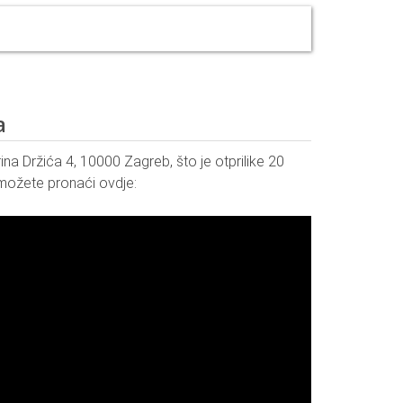
a
ina Držića 4, 10000 Zagreb, što je otprilike 20
možete pronaći ovdje: