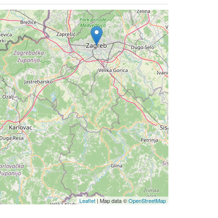
Leaflet
| Map data ©
OpenStreetMap