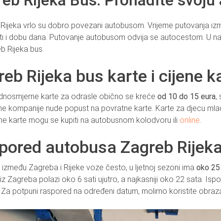
eb Rijeka Bus: Pronađite svoju
 Rijeka vrlo su dobro povezani autobusom. Vrijeme putovanja i
uti i dobu dana. Putovanje autobusom odvija se autocestom. U na
b Rijeka bus.
eb Rijeka bus karte i cijene k
ednosmjerne karte za odrasle obično se kreće
od 10 do 15 eura
,
e kompanije nude popust na povratne karte. Karte za djecu ml
e karte mogu se kupiti na autobusnom kolodvoru ili
online
.
pored autobusa Zagreb Rijek
 između Zagreba i Rijeke voze često, u ljetnoj sezoni ima
oko 25
iz Zagreba polazi oko 6 sati ujutro, a najkasniji oko 22 sata. Is
 Za potpuni raspored na određeni datum, molimo koristite obraza