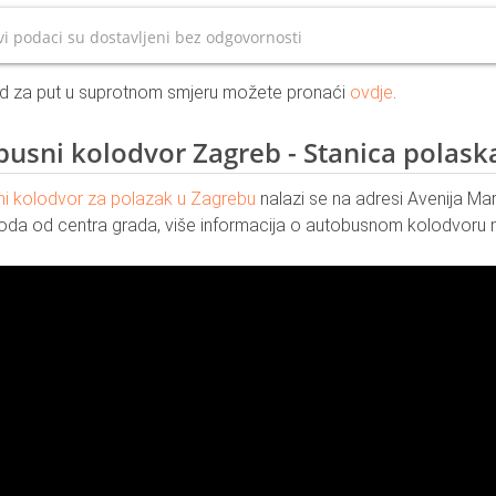
i podaci su dostavljeni bez odgovornosti
d za put u suprotnom smjeru možete pronaći
ovdje
.
usni kolodvor Zagreb - Stanica polask
i kolodvor za polazak u Zagrebu
nalazi se na adresi Avenija Mar
oda od centra grada, više informacija o autobusnom kolodvoru 