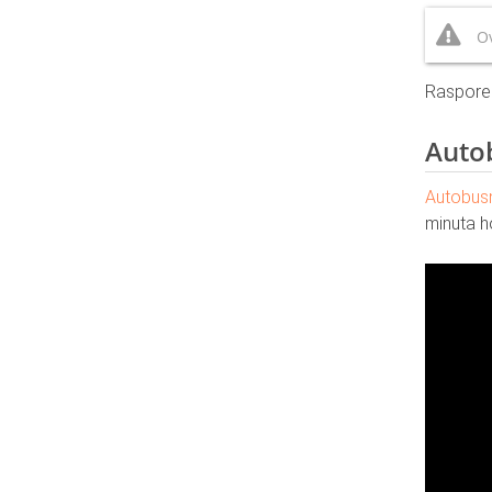
Ov
Raspore
Autob
Autobusn
minuta h