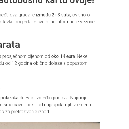
 autobusnu kartu ovdje!
zmeđu dva grada je
između 2 i 3 sata,
ovisno o
stavku pogledajte sve bitne informacije vezane
arata
 s prosječnom cijenom od
oko 14 eura
. Neke
ađu od 12 godina obično dolaze s popustom.
a
 polazaka
dnevno između gradova. Najraniji
pod smo naveli neka od najpopularnijih vremena
c za pretraživanje iznad.