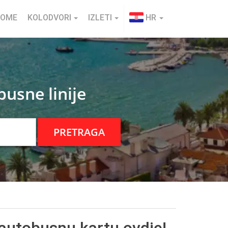
HOME
KOLODVORI
IZLETI
HR
usne linije
PRETRAGA