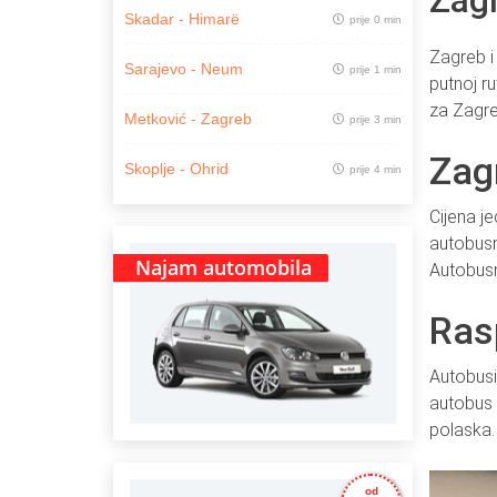
Zagr
Skadar - Himarë
prije 0 min
Zagreb i
Sarajevo - Neum
prije 1 min
putnoj r
za Zagre
Metković - Zagreb
prije 3 min
Zagr
Skoplje - Ohrid
prije 4 min
Cijena j
autobusn
Najam automobila
Autobusn
Ras
Autobusi
autobus 
polaska.
od