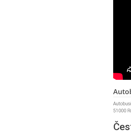
Autob
Autobus
51000 Ri
Čes