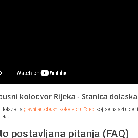
usni kolodvor Rijeka - Stanica dolaska
i dolaze na
glavni autobusni kolodvor u Rijeci
koji se nalazi u cen
jeka.
to postavljana pitanja (FAQ)