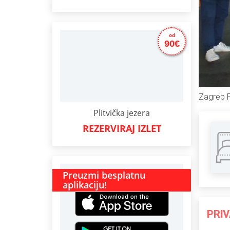
od
90€
Zagreb R
Plitvička jezera
REZERVIRAJ IZLET
Preuzmi besplatnu
aplikaciju!
PRIV