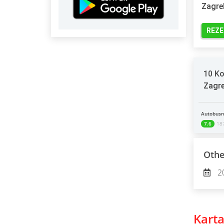
Zagre
REZE
10 Ko
Zagre
Autobusni
7.6
187
Othe
2
Karta