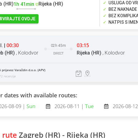
USLUGA OD VR
b (HR)
Rijeka (HR)
1h 41min
BEZ NAKNADE
BEZ KOMPLIK
RVIRAJTE OVDJE
NATPIS S IM
00:30
03:15
l. |
02h 45m
b (HR)
,
Kolodvor
Rijeka (HR)
,
Kolodvor
DIRECT
 prijevoz Varaždin d.o.o. (APV)
2 recenzije
r dates with available routes:
026-08-09 |
Sun
2026-08-11 |
Tue
2026-08-12
 rute
Zagreb (HR) - Rijeka (HR)