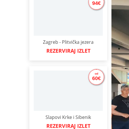
94€
Zagreb - Plitvička jezera
REZERVIRAJ IZLET
od
60€
Slapovi Krke i Sibenik
REZERVIRAJ IZLET