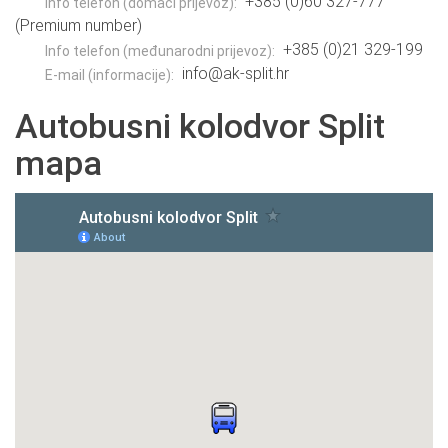
+385 (0)60 327-777
Info telefon (domaći prijevoz):
(Premium number)
+385 (0)21 329-199
Info telefon (međunarodni prijevoz):
info@ak-split.hr
E-mail (informacije):
Autobusni kolodvor Split
mapa