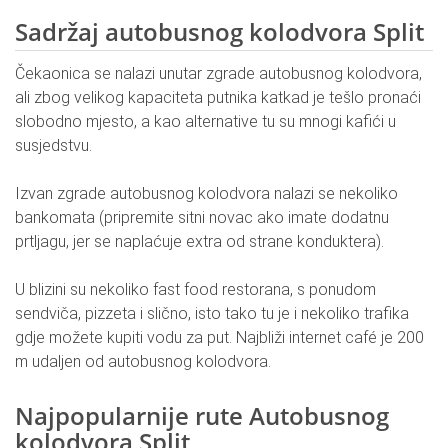
Sadržaj autobusnog kolodvora Split
Čekaonica se nalazi unutar zgrade autobusnog kolodvora,
ali zbog velikog kapaciteta putnika katkad je tešlo pronaći
slobodno mjesto, a kao alternative tu su mnogi kafići u
susjedstvu.
Izvan zgrade autobusnog kolodvora nalazi se nekoliko
bankomata (pripremite sitni novac ako imate dodatnu
prtljagu, jer se naplaćuje extra od strane konduktera).
U blizini su nekoliko fast food restorana, s ponudom
sendviča, pizzeta i slično, isto tako tu je i nekoliko trafika
gdje možete kupiti vodu za put. Najbliži internet café je 200
m udaljen od autobusnog kolodvora.
Najpopularnije rute Autobusnog
kolodvora Split