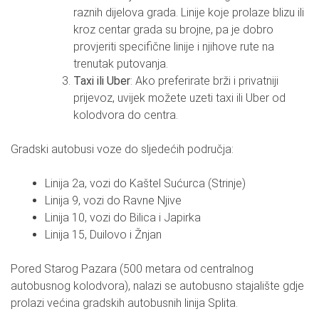
raznih dijelova grada. Linije koje prolaze blizu ili
kroz centar grada su brojne, pa je dobro
provjeriti specifične linije i njihove rute na
trenutak putovanja.
Taxi ili Uber
: Ako preferirate brži i privatniji
prijevoz, uvijek možete uzeti taxi ili Uber od
kolodvora do centra.
Gradski autobusi voze do sljedećih područja:
Linija 2a, vozi do Kaštel Sućurca (Strinje)
Linija 9, vozi do Ravne Njive
Linija 10, vozi do Bilica i Japirka
Linija 15, Duilovo i Žnjan
Pored Starog Pazara (500 metara od centralnog
autobusnog kolodvora), nalazi se autobusno stajalište gdje
prolazi većina gradskih autobusnih linija Splita.