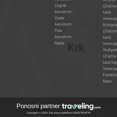
Zagreb
(Zračna
Aerodrom
luka)
Zadar
Venecij
Aerodrom
Bologna
Pula
(Zračna
Aerodrom
luka)
Rijeka
Venecij
Stuttgart
(Zračna
luka/Sa
Venecij
Frankfur
Majni
Ponosni partner
Copyright © 2026 Sva prava pridržana BUSCROATIA