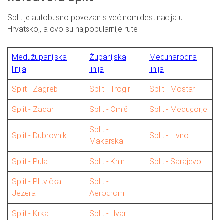
Split je autobusno povezan s većinom destinacija u
Hrvatskoj, a ovo su najpopularnije rute:
Međužupanijska
Županijska
Međunarodna
linija
linija
linija
Split - Zagreb
Split - Trogir
Split - Mostar
Split - Zadar
Split - Omiš
Split - Međugorje
Split -
Split - Dubrovnik
Split - Livno
Makarska
Split - Pula
Split - Knin
Split - Sarajevo
Split - Plitvička
Split -
Jezera
Aerodrom
Split - Krka
Split - Hvar