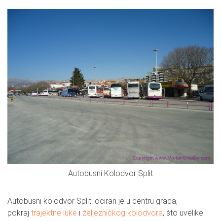
Autobusni Kolodvor Split
Autobusni kolodvor Split lociran je u centru grada,
pokraj
trajektne luke
i
željezničkog kolodvora
, što uvelike