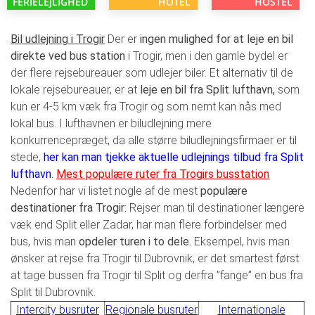
FERIELEJLIGHED
HOTEL
HOSTEL
Bil udlejning i Trogir
Der er
ingen mulighed for at leje en bil
direkte ved bus station
i Trogir, men i den gamle bydel er
der flere rejsebureauer som udlejer biler. Et alternativ til de
lokale rejsebureauer, er at
leje en bil fra Split lufthavn,
som
kun er 4-5 km væk fra Trogir og som nemt kan nås med
lokal bus. I lufthavnen er biludlejning mere
konkurrencepræget, da alle større biludlejningsfirmaer er til
stede,
her kan man tjekke aktuelle
udlejnings tilbud fra Split
lufthavn
.
Mest populære ruter fra Trogirs busstation
Nedenfor har vi listet nogle af de mest
populære
destinationer fra Trogir
: Rejser man til destinationer længere
væk end Split eller Zadar, har man flere forbindelser med
bus, hvis man
opdeler turen i to dele.
Eksempel, hvis man
ønsker at rejse fra Trogir til Dubrovnik, er det smartest først
at tage bussen fra Trogir til Split og derfra ”fange” en bus fra
Split til Dubrovnik.
Intercity busruter
Regionale busruter
Internationale