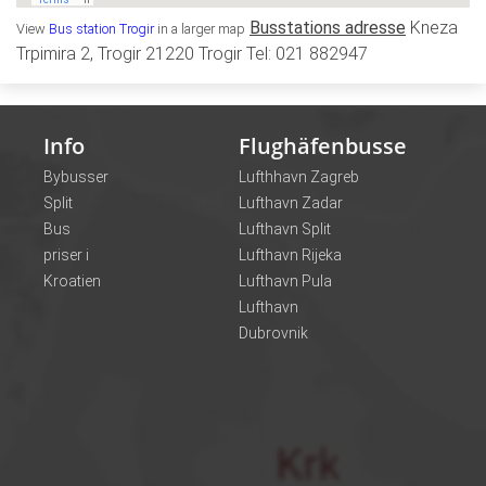
Busstations adresse
Kneza
View
Bus station Trogir
in a larger map
Trpimira 2, Trogir 21220 Trogir Tel: 021 882947
Info
Flughäfenbusse
Bybusser
Lufthhavn Zagreb
Split
Lufthavn Zadar
Bus
Lufthavn Split
priser i
Lufthavn Rijeka
Kroatien
Lufthavn Pula
Lufthavn
Dubrovnik