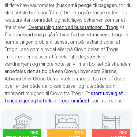
til flere hæveautomater (
husk små penge til bagagen
, for du
skal betale bus chaufføren) Der er også mange cafeer og
restauranter i området, og naturligvis bykernen som er et
”must see”
Overnatning tæt ved busstationen i Trogir
At
finde
indkvartering i gåafstand fra bus stationen i Trogir
er
normalt ingen problem, uanset om på fastland siden af
Trogir, i den gamle bydel eller på Ciovo delen af Trogir. I
Trogir er der masser af ferielejligheder, værelser,
vandrerhjem og mindre hoteller. Vil man bo tæt på stranden
anbefales det at bo på øen Ciovo, i byer som Slatine,
Arbanija eller Okrug Gornji
. Vælger man at bo i en af disse
byer, er der både de lokale busser og rutebåde som
transport mulighed til Ciovo fra Trogir
.
Et
stort udvalg af
ferieboliger og hoteller i Trogir området
, kan man se her.
FIND
FIND
FIND