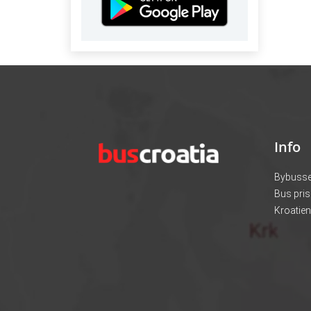
Info
Bybusser
Bus prise
Kroatie