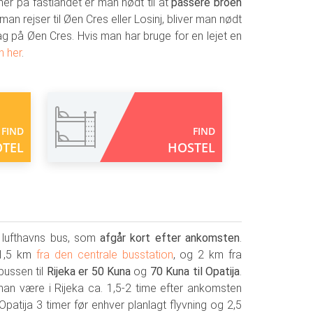
oner på fastlandet er man nødt til at
passere broen
 man rejser til Øen Cres eller Losinj, bliver man nødt
rag på Øen Cres. Hvis man har bruge for en lejet en
n her
.
FIND
FIND
TEL
HOSTEL
en lufthavns bus, som
afgår kort efter ankomsten
.
g 1,5 km
fra den centrale busstation
, og 2 km fra
sbussen til
Rijeka er 50 Kuna
og
70 Kuna til Opatija
.
an være i Rijeka ca. 1,5-2 time efter ankomsten
Opatija 3 timer før enhver planlagt flyvning og 2,5