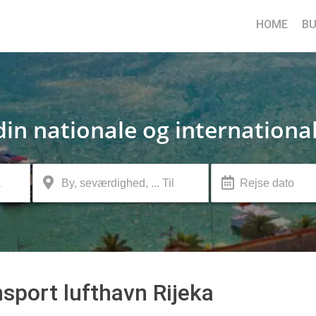
HOME
BU
din nationale og internationa
sport lufthavn Rijeka