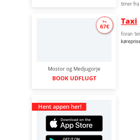
timer fra
Taxi
fra
67€
foran te
kørepri
Mostor og Medjugorje
BOOK UDFLUGT
Hent appen her!