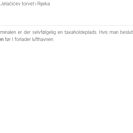
 Jelačićev torvet i Rijeka.
rminalen er der selvfølgelig en taxaholdeplads. Hvis man beslut
sen
før I forlader lufthavnen.