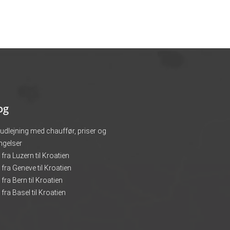
og
udlejning med chauffør, priser og
ingelser
fra Luzern til Kroatien
fra Geneve til Kroatien
fra Bern til Kroatien
fra Basel til Kroatien