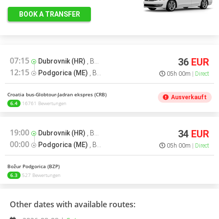
BOOK A TRANSFER
07:15
36
EUR
Dubrovnik (HR)
,
Busbahnhof
12:15
Podgorica (ME)
,
Busbahnhof
05h 00m
Direct
Croatia bus-Globtour-Jadran ekspres (CRB)
Ausverkauft
6.4
16761 Bewertungen
19:00
34
EUR
Dubrovnik (HR)
,
Busbahnhof
00:00
Podgorica (ME)
,
Busbahnhof
05h 00m
Direct
Božur Podgorica (BZP)
6.3
527 Bewertungen
Other dates with available routes: