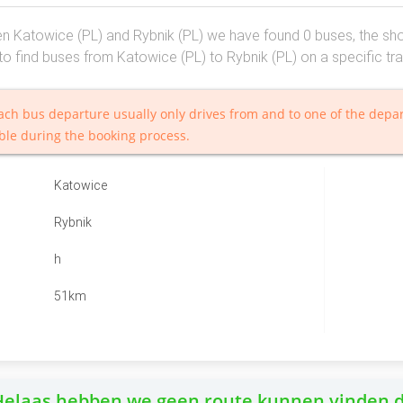
 Katowice (PL) and Rybnik (PL) we have found 0 buses, the short
o find buses from Katowice (PL) to Rybnik (PL) on a specific tra
ach bus departure usually only drives from and to one of the depar
ble during the booking process.
Katowice
Rybnik
h
51km
elaas hebben we geen route kunnen vinden di