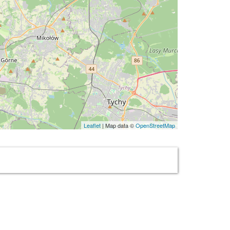
Leaflet
| Map data ©
OpenStreetMap