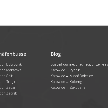
häfenbusse
Blog
tion Dubrovnik
Busverhuur met chauffeur, prijzen en
tion Makarska
Katowice → Rybnik
ion Split
Katowice → Mladá Boleslav
ion Trogir
Katowice → Kolomyja
tion Zadar
Katowice → Zakopane
tion Zagreb