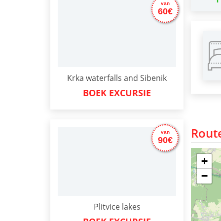
van
60€
Krka waterfalls and Sibenik
BOEK EXCURSIE
Rout
van
90€
+
−
Plitvice lakes