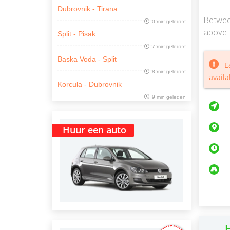
Dubrovnik - Tirana
Between
0 min geleden
above t
Split - Pisak
7 min geleden
Baska Voda - Split
E
8 min geleden
availa
Korcula - Dubrovnik
9 min geleden
Huur een auto
H