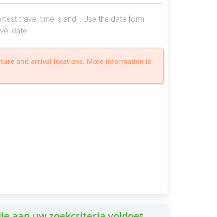
est travel time is and . Use the date form
vel date.
ture and arrival locations. More information is
e aan uw zoekcriteria voldoet