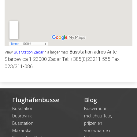
Busstation adres
Ante
View
Bus Station Zadar
in a larger map
Starcevica 1 23000 Zadar Tel: +385(0)23211 555 Fax:
023/311-086
Flughäfenbusse
Blog
Busstation
Busverhuur
Dubrovnik
met chauffeur,
Busstation
prijzen en
Makarska
voorwaarden