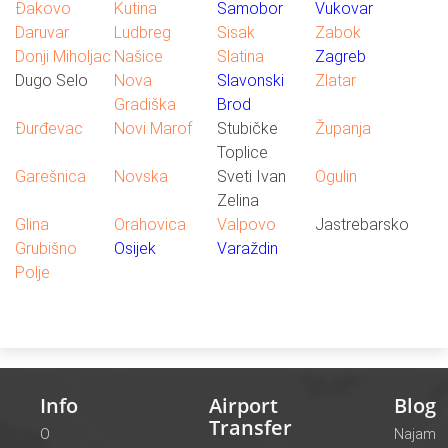
Đakovo
Kutina
Samobor
Vukovar
Daruvar
Ludbreg
Sisak
Zabok
Donji Miholjac
Našice
Slatina
Zagreb
Dugo Selo
Nova
Slavonski
Zlatar
Gradiška
Brod
Đurđevac
Novi Marof
Stubičke
Županja
Toplice
Garešnica
Novska
Sveti Ivan
Ogulin
Zelina
Glina
Orahovica
Valpovo
Jastrebarsko
Grubišno
Osijek
Varaždin
Polje
Info
Airport
Blog
Transfer
O
Najam