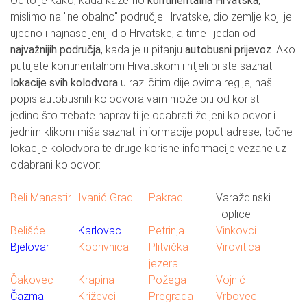
Očito je kako, kada kažemo
kontinentalna Hrvatska
,
mislimo na "ne obalno" područje Hrvatske, dio zemlje koji je
ujedno i najnaseljeniji dio Hrvatske, a time i jedan od
najvažnijih područja
, kada je u pitanju
autobusni prijevoz
. Ako
putujete kontinentalnom Hrvatskom i htjeli bi ste saznati
lokacije svih kolodvora
u različitim dijelovima regije, naš
popis autobusnih kolodvora vam može biti od koristi -
jedino što trebate napraviti je odabrati željeni kolodvor i
jednim klikom miša saznati informacije poput adrese, točne
lokacije kolodvora te druge korisne informacije vezane uz
odabrani kolodvor:
Beli Manastir
Ivanić Grad
Pakrac
Varaždinski
Toplice
Belišće
Karlovac
Petrinja
Vinkovci
Bjelovar
Koprivnica
Plitvička
Virovitica
jezera
Čakovec
Krapina
Požega
Vojnić
Čazma
Križevci
Pregrada
Vrbovec