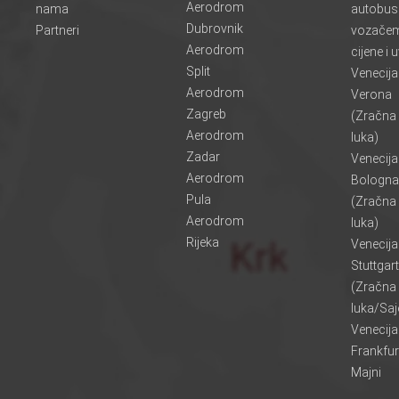
Aerodrom
nama
autobus
Dubrovnik
Partneri
vozače
Aerodrom
cijene i u
Split
Venecij
Aerodrom
Verona
Zagreb
(Zračna
Aerodrom
luka)
Zadar
Venecij
Aerodrom
Bologna
Pula
(Zračna
Aerodrom
luka)
Rijeka
Venecij
Stuttgart
(Zračna
luka/Sa
Venecij
Frankfur
Majni