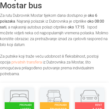
Mostar bus
Za rutu Dubrovnik Mostar tijekom dana dostupno je
oko 6
polazaka
. Najraniji polazak iz Dubrovnika je otprilike
oko 08:00
sati
, a najkasniji autobus polazi otprilike
oko 17:15
. Ispod
možete vidjeti neka od najpopularnijih vremena polaska. Molimo
koristite obrazac za pretraživanje iznad za cjeloviti raspored na
bilo koji datum.
Za putnike koji traže veću udobnost ili fleksibilnost, postoji
opcija
privatnih transfera
iz Dubrovnika za Mostar, što
omogućava prilagođeno putovanje prema individualnim
potrebama.
PRONAĐI
PRONAĐI
RENT