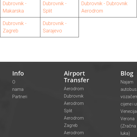
Dubrovnik -
Dubrovnik -
Dubrovnik - Dubrovnik
Makarska
Split
Aerodrom
Dubrovnik -
Dubrovnik -
Zagreb
Sarajevo
Info
Airport
Blog
Transfer
O
Najam
Aerodrom
nama
autobus
Dubrovnik
Partneri
vozače
Aerodrom
cijene i u
Split
Venecij
Aerodrom
Verona
Zagreb
(Zračna
Aerodrom
luka)