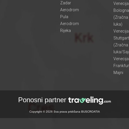
Zadar
Venecij
Aerodrom
Bologna
Pula
(Zračna
Aerodrom
luka)
Rijeka
Venecij
Stuttgart
(Zračna
luka/Sa
Venecij
Frankfur
Majni
Ponosni partner
Copyright © 2026 Sva prava pridržana BUSCROATIA