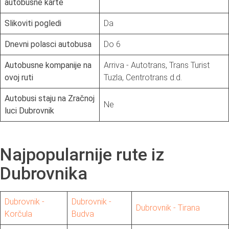
autobusne karte
Slikoviti pogledi
Da
Dnevni polasci autobusa
Do 6
Autobusne kompanije na
Arriva - Autotrans, Trans Turist
ovoj ruti
Tuzla, Centrotrans d.d.
Autobusi staju na Zračnoj
Ne
luci Dubrovnik
Najpopularnije rute iz
Dubrovnika
Dubrovnik -
Dubrovnik -
Dubrovnik - Tirana
Ko
rčula
Budva