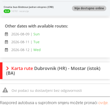
Croatia bus-Globtour-Jadran ekspres (CRB)
Nije dostupno online
6.4
16761 recenzije
Other dates with available routes:
2026-08-09 |
Sun
2026-08-11 |
Tue
2026-08-12 |
Wed
Karta rute
Dubrovnik (HR) - Mostar (istok)
(BA)
Ovi podaci su dostavljeni bez odgovornosti
Raspored autobusa u suprotnom smjeru možete pronaći
ovdje
.