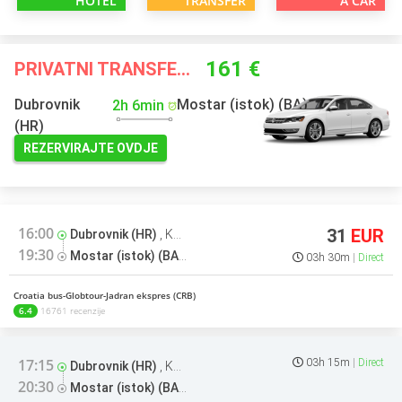
HOTEL
TRANSFER
A CAR
161 €
PRIVATNI TRANSFERI VEĆ OD
Dubrovnik
Mostar (istok) (BA)
2h 6min
(HR)
REZERVIRAJTE OVDJE
16:00
31
EUR
Dubrovnik (HR)
,
Kolodvor
19:30
Mostar (istok) (BA)
,
Kolodvor
03h 30m
Direct
Croatia bus-Globtour-Jadran ekspres (CRB)
6.4
16761 recenzije
17:15
03h 15m
Direct
Dubrovnik (HR)
,
Kolodvor
20:30
Mostar (istok) (BA)
,
Kolodvor