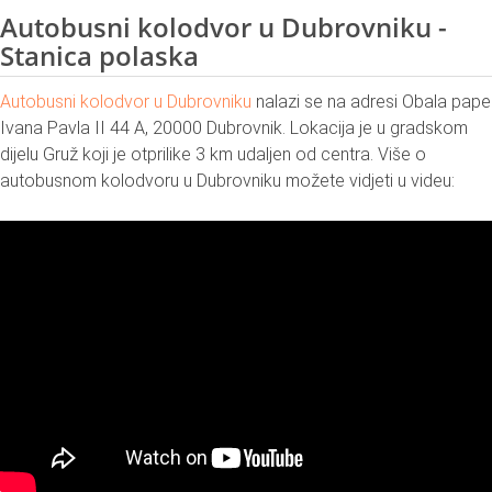
Autobusni kolodvor u Dubrovniku -
Stanica polaska
Autobusni kolodvor u Dubrovniku
nalazi se na adresi Obala pape
Ivana Pavla II 44 A, 20000 Dubrovnik. Lokacija je u gradskom
dijelu Gruž koji je otprilike 3 km udaljen od centra. Više o
autobusnom kolodvoru u Dubrovniku možete vidjeti u videu: