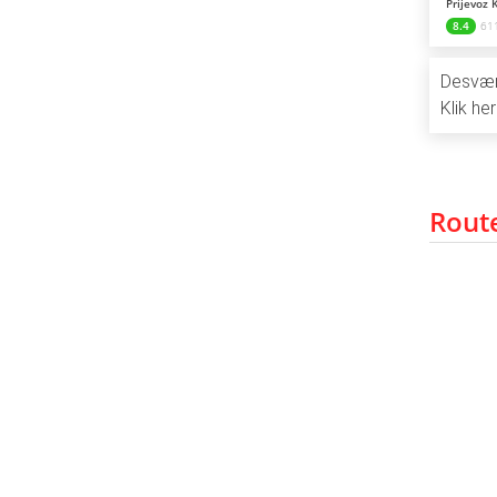
Prijevoz 
8.4
61
Desværr
Klik her
Rout