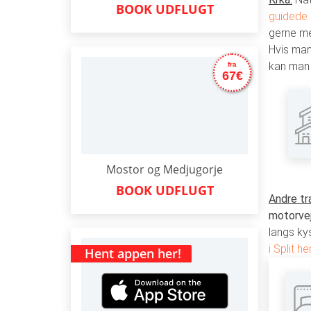
BOOK UDFLUGT
guidede 
gerne me
Hvis man
kan man 
fra
67€
Mostor og Medjugorje
BOOK UDFLUGT
Andre tr
motorvej
langs kys
i Split he
Hent appen her!