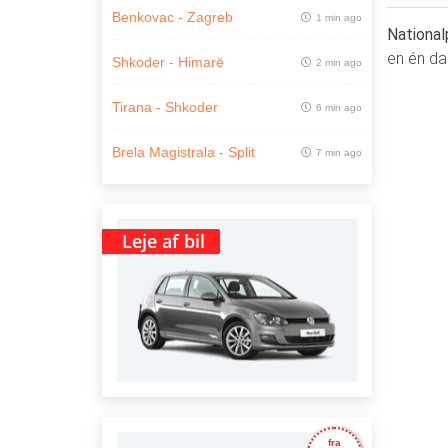
Benkovac - Zagreb
1 min ago
National
en én da
Shkoder - Himarë
2 min ago
Tirana - Shkoder
6 min ago
Brela Magistrala - Split
7 min ago
Leje af bil
fra