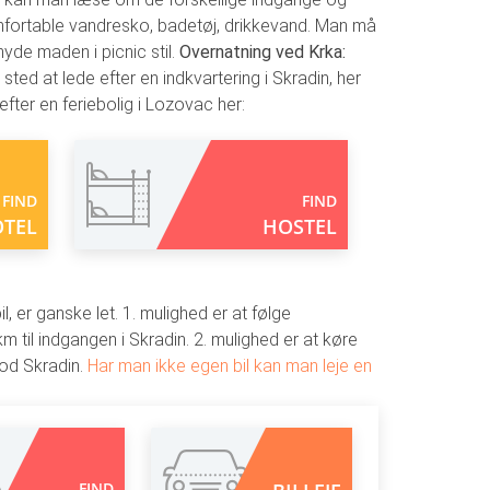
ortable vandresko, badetøj, drikkevand. Man må
yde maden i picnic stil.
Overnatning ved Krka:
ed at lede efter en indkvartering i Skradin, her
fter en feriebolig i Lozovac her:
FIND
FIND
TEL
HOSTEL
il, er ganske let. 1. mulighed er at følge
 km til indgangen i Skradin. 2. mulighed er at køre
mod Skradin.
Har man ikke egen bil kan man leje en
FIND