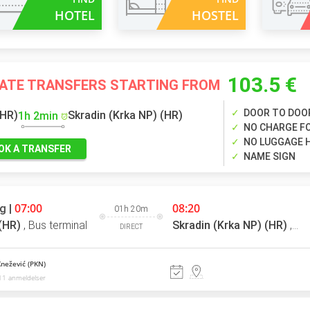
HOTEL
HOSTEL
103.5 €
VATE TRANSFERS STARTING FROM
DOOR TO DOO
(HR)
Skradin (Krka NP) (HR)
1h 2min
NO CHARGE FO
NO LUGGAGE 
OK A TRANSFER
NAME SIGN
07:00
08:20
g |
01h 20m
 (HR)
,
Bus terminal
Skradin (Krka NP) (HR)
,
Bus
DIRECT
Knežević (PKN)
11 anmeldelser