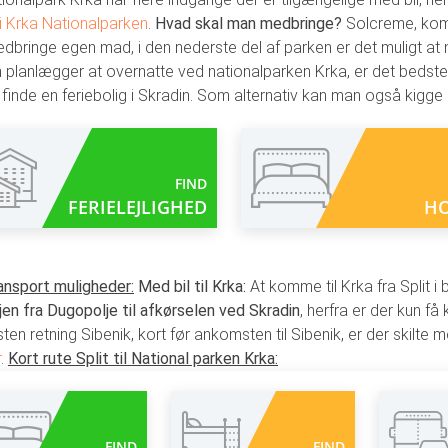
i Krka Nationalparken
.
Hvad skal man medbringe?
Solcreme, komf
dbringe egen mad, i den nederste del af parken er det muligt at n
 planlægger at overnatte ved nationalparken Krka, er det bedste st
finde en feriebolig i Skradin. Som alternativ kan man også kigge e
FIND
FERIELEJLIGHED
HO
ansport muligheder:
Med bil til Krka:
At komme til Krka fra Split i b
en fra Dugopolje til afkørselen ved Skradin
, herfra er der kun få
ten retning Sibenik, kort før ankomsten til Sibenik, er der skilte 
r
.
Kort rute Split til National parken Krka:
FIND
FIND