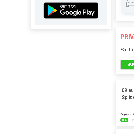
PRI
Split 
BO
09 au
Split
Prijevoz 
8.4
61