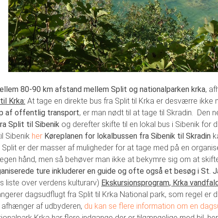
ellem 80-90 km afstand mellem Split og nationalparken krka
, a
til Krka:
At tage en direkte bus fra Split til Krka er desværre ikke 
p af offentlig transport
, er man nødt til at tage til Skradin. D
a Split til Sibenik
og derefter skifte til en lokal bus i Sibenik for
til Sibenik
her
Køreplanen for lokalbussen fra Sibenik til Skradin
k
 Split er der masser af muligheder for at tage med på en organiser
 egen hånd, men så behøver man ikke at bekymre sig om at skifte b
aniserede ture inkluderer en guide og ofte også et besøg i St. 
liste over verdens kulturarv)
Ekskursionsprogram, Krka vandfald
gerer dagsudflugt fra Split til Krka National park, som regel er de
 afhænger af udbyderen,
du kan se flere information om en dagsud
ionalpark Krka har flere indgange der er tilgængelige med bil, h