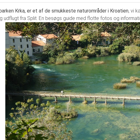
parken Krka, er et af de smukkeste naturområder i Kroatien
, vi 
g udflugt fra Split. En besøgs guide med flotte fotos og inform