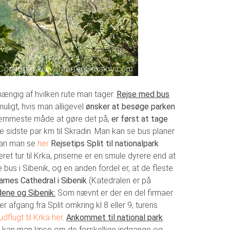
fhængig af hvilken rute man tager.
Rejse med bus
muligt, hvis man alligevel
ønsker at besøge parken
en nemmeste måde at gøre det på,
er først at tage
 de sidste par km til Skradin. Man kan se bus planer
an man se
her
Rejsetips Split til nationalpark
et tur til Krka, priserne er en smule dyrere end at
us i Sibenik, og en anden fordel er, at de fleste
James Cathedral i Sibenik
(Katedralen er på
ene og Sibenik:
Som nævnt er der en del firmaer
r afgang fra Split omkring kl 8 eller 9, turens
flugt til Krka her
.
Ankommet til national park
er kan man læse om de forskellige indgange og