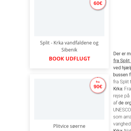
60€
Split - Krka vandfaldene og
Sibenik
Der er m
BOOK UDFLUGT
fra Split 
ved hjæl
bussen fr
fra Split 
fra
90€
Krka:
Fra
rejse på
af
de org
UNESCOs 
som arran
varighed
Plitvice søerne
Krka:
Nat