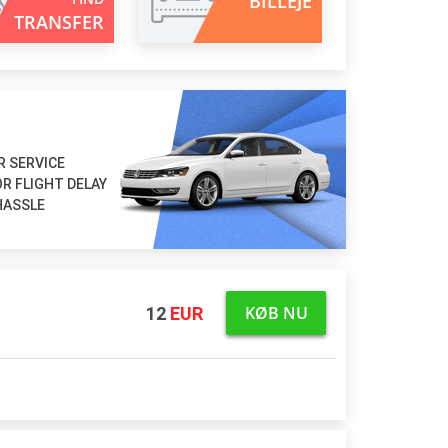
BILLEJE
TRANSFER
R SERVICE
R FLIGHT DELAY
HASSLE
KØB NU
12
EUR
 terminal