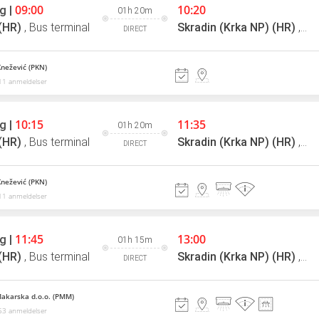
09:00
10:20
g |
01h 20m
 (HR)
,
Bus terminal
Skradin (Krka NP) (HR)
,
Bus
DIRECT
Knežević (PKN)
11 anmeldelser
10:15
11:35
g |
01h 20m
 (HR)
,
Bus terminal
Skradin (Krka NP) (HR)
,
Bus
DIRECT
Knežević (PKN)
11 anmeldelser
11:45
13:00
g |
01h 15m
 (HR)
,
Bus terminal
Skradin (Krka NP) (HR)
,
Bus
DIRECT
akarska d.o.o. (PMM)
53 anmeldelser