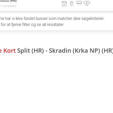
Knežević (PKN)
11 anmeldelser
e har vi ikke fundet busser som matcher dine søgekriterier.
 for at fjerne filter og se all resultater
e Kort
Split (HR) - Skradin (Krka NP) (HR