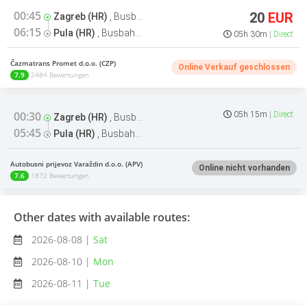
00:45
20
EUR
Zagreb (HR)
,
Busbahnhof
06:15
Pula (HR)
,
Busbahnhof
05h 30m
Direct
Čazmatrans Promet d.o.o. (CZP)
Online Verkauf geschlossen
7.9
2484 Bewertungen
00:30
05h 15m
Direct
Zagreb (HR)
,
Busbahnhof
05:45
Pula (HR)
,
Busbahnhof
Autobusni prijevoz Varaždin d.o.o. (APV)
Online nicht vorhanden
7.6
1872 Bewertungen
Other dates with available routes:
2026-08-08 |
Sat
2026-08-10 |
Mon
2026-08-11 |
Tue