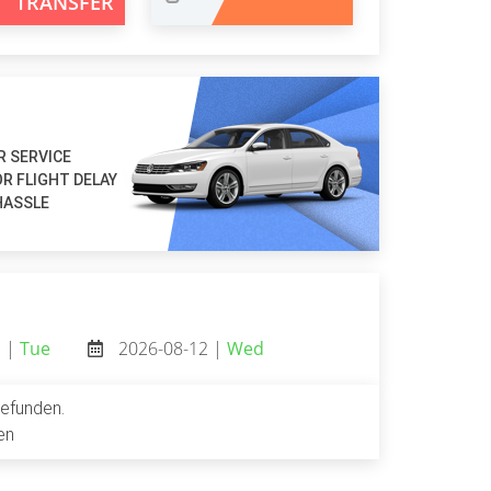
TRANSFER
R SERVICE
R FLIGHT DELAY
HASSLE
1 |
Tue
2026-08-12 |
Wed
gefunden.
en