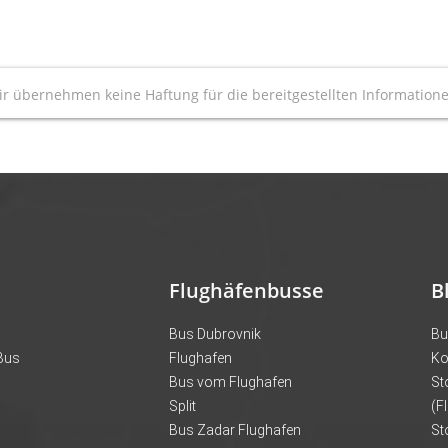
r übernehmen keine Haftung für die bereitgestellten Information
Flughäfenbusse
B
Bus Dubrovnik
Bu
 Bus
Flughafen
Ko
Bus vom Flughafen
St
Split
(F
Bus Zadar Flughafen
St