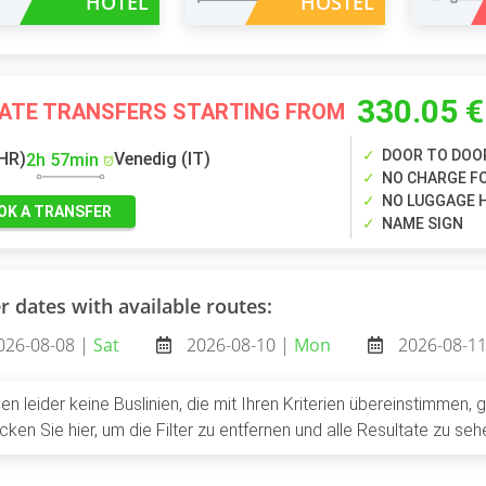
HOTEL
HOSTEL
330.05 €
VATE TRANSFERS STARTING FROM
DOOR TO DOO
(HR)
Venedig (IT)
2h 57min
NO CHARGE FO
NO LUGGAGE 
OK A TRANSFER
NAME SIGN
r dates with available routes:
026-08-08 |
Sat
2026-08-10 |
Mon
2026-08-1
en leider keine Buslinien, die mit Ihren Kriterien übereinstimmen, 
licken Sie hier, um die Filter zu entfernen und alle Resultate zu seh