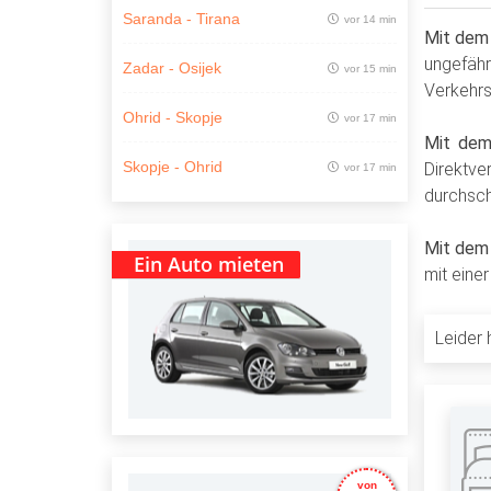
Saranda - Tirana
vor 14 min
Mit dem
ungefäh
Zadar - Osijek
vor 15 min
Verkehr
Ohrid - Skopje
vor 17 min
Mit dem
Skopje - Ohrid
Direktv
vor 17 min
durchsch
Mit dem 
Ein Auto mieten
mit eine
Leider 
von