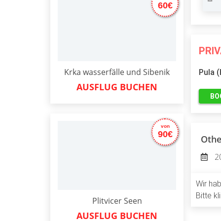
60€
PRI
Krka wasserfälle und Sibenik
Pula 
AUSFLUG BUCHEN
BO
von
90€
Othe
2
Wir hab
Bitte k
Plitvicer Seen
AUSFLUG BUCHEN