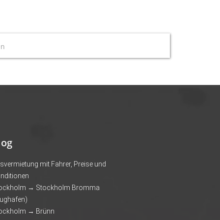
en
log
svermietung mit Fahrer, Preise und
nditionen
ockholm → Stockholm Bromma
lughafen)
ockholm → Brünn