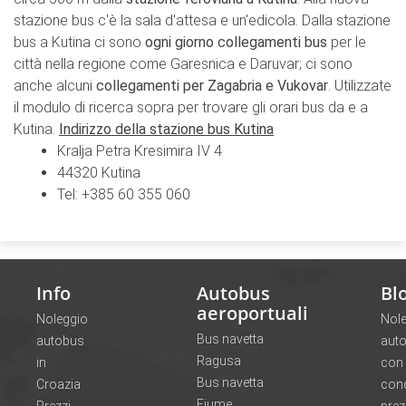
stazione bus c'è la sala d'attesa e un'edicola. Dalla stazione
bus a Kutina ci sono
ogni giorno collegamenti bus
per le
città nella regione come Garesnica e Daruvar; ci sono
anche alcuni
collegamenti per Zagabria e Vukovar
. Utilizzate
il modulo di ricerca sopra per trovare gli orari bus da e a
Kutina.
Indirizzo della stazione bus Kutina
Kralja Petra Kresimira IV 4
44320 Kutina
Tel: +385 60 355 060
Info
Autobus
Bl
aeroportuali
Noleggio
Nol
Bus navetta
autobus
aut
Ragusa
in
con
Bus navetta
Croazia
con
Fiume