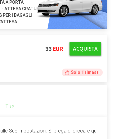
TA A PORTA
 - ATTESA GRATUITA
 PER I BAGAGLI
'ATTESA
ACQUISTA
33
EUR
Solo
1
rimasti
1 |
Tue
lle Sue impostazioni. Si prega di cliccare qui