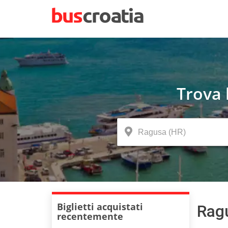
Trova 
Biglietti acquistati
Ragu
recentemente