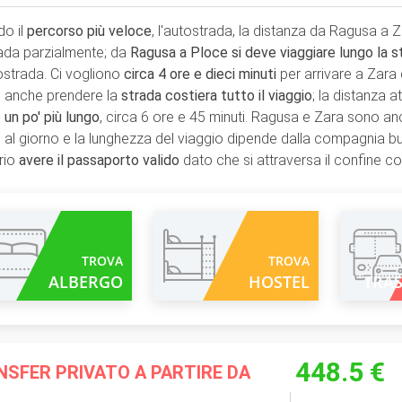
o il
percorso più veloce
, l'autostrada, la distanza da Ragusa a
rada parzialmente; da
Ragusa a Ploce si deve viaggiare lungo la s
tostrada. Ci vogliono
circa 4 ore e dieci minuti
per arrivare a Zar
e anche prendere la
strada costiera tutto il viaggio
; la distanza 
 un po' più lungo
, circa 6 ore e 45 minuti. Ragusa e Zara sono a
 al giorno e la lunghezza del viaggio dipende dalla compagnia b
rio
avere il passaporto valido
dato che si attraversa il confine c
TROVA
TROVA
ALBERGO
HOSTEL
TRA
448.5 €
SFER PRIVATO A PARTIRE DA