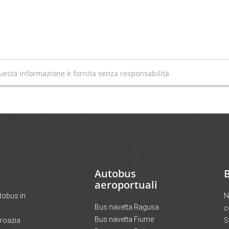
esta informazione è fornita senza responsabilità
Autobus
aeroportuali
tobus in
N
Bus navetta Ragusa
c
Bus navetta Fiume
Croazia
S