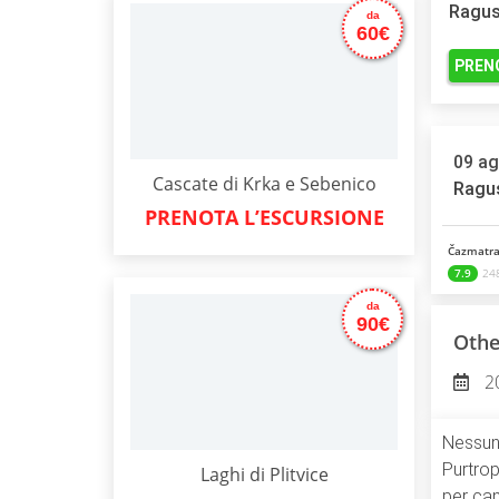
Ragus
da
60€
PREN
09 ag
Cascate di Krka e Sebenico
Ragu
PRENOTA L’ESCURSIONE
Čazmatra
7.9
248
da
90€
Othe
2
Nessun 
Purtrop
Laghi di Plitvice
per canc