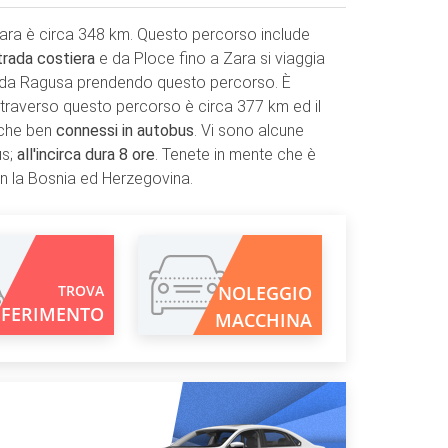
 Zara è circa 348 km. Questo percorso include
trada costiera
e da Ploce fino a Zara si viaggia
a da Ragusa prendendo questo percorso. È
attraverso questo percorso è circa 377 km ed il
nche ben
connessi in autobus
. Vi sono alcune
us;
all'incirca dura 8 ore
. Tenete in mente che è
on la Bosnia ed Herzegovina.
TROVA
NOLEGGIO
SFERIMENTO
MACCHINA