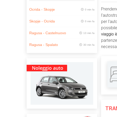
Prendend
Ocrida - Skopje
0 min fa
l'autost
per l'au
Skopje - Ocrida
0 min fa
possibil
Ragusa - Castelnuovo
viaggio è
13 min fa
partenze
Ragusa - Spalato
30 min fa
necessa
Noleggio auto
TRAN