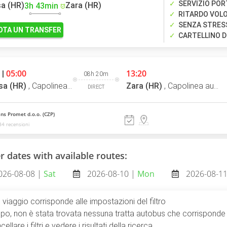
SERVIZIO POR
a (HR)
Zara (HR)
3h 43min
RITARDO VOLO
SENZA STRESS
OTA UN TRANSFER
CARTELLINO D
05:00
13:20
 |
08h 20m
sa (HR)
,
Capolinea autobus
Zara (HR)
,
Capolinea autobus
DIRECT
ns Promet d.o.o. (CZP)
4 recensioni
r dates with available routes:
026-08-08 |
Sat
2026-08-10 |
Mon
2026-08-1
viaggio corrisponde alle impostazioni del filtro
po, non è stata trovata nessuna tratta autobus che corrisponde a
ellare i filtri e vedere i risultati della ricerca