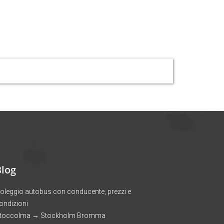
Blog
oleggio autobus con conducente, prezzi e
ondizioni
toccolma → Stockholm Bromma