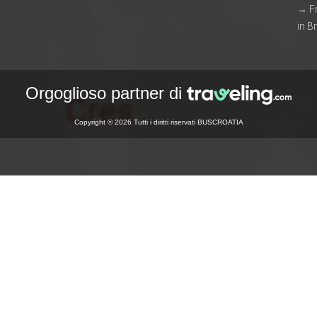
→ F
in B
Orgoglioso partner di
Copyright © 2026 Tutti i diritti riservati BUSCROATIA