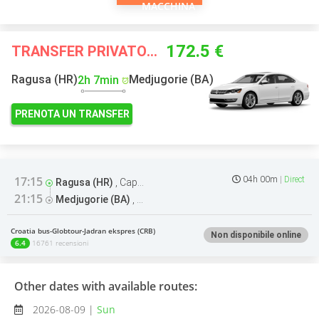
MACCHINA
172.5 €
TRANSFER PRIVATO A PARTIRE DA
Ragusa (HR)
Medjugorie (BA)
2h 7min
PRENOTA UN TRANSFER
17:15
04h 00m
Direct
Ragusa (HR)
,
Capolinea autobus
21:15
Medjugorie (BA)
,
Capolinea autobus
Croatia bus-Globtour-Jadran ekspres (CRB)
Non disponibile online
6.4
16761 recensioni
Other dates with available routes:
2026-08-09 |
Sun