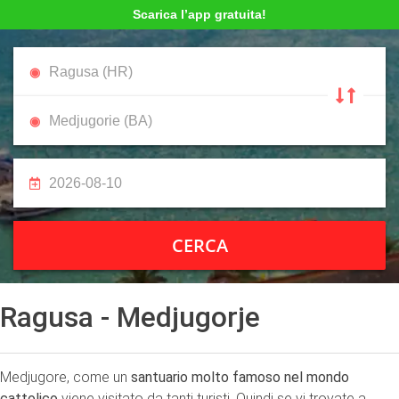
Scarica l’app gratuita!
CERCA
Ragusa - Medjugorje
Medjugore, come un
santuario molto famoso nel mondo
cattolico
viene visitato da tanti turisti. Quindi se vi trovate a