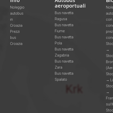
Info
Autobus
Bl
aeroportuali
Noleggio
Nol
Bus navetta
autobus
aut
Ragusa
in
con
Bus navetta
Croazia
con
Fiume
Prezzi
prez
Bus navetta
bus
cond
Pola
Croazia
Sto
Bus navetta
→
Zagabria
Sto
Bus navetta
Br
Zara
(Aer
Bus navetta
Sto
Spalato
→ L
Sto
→
Fran
sul
Sto