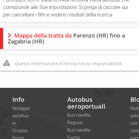
corrisponde alle Sue impostazioni. Si prega di cliccare qui
per cancellare i filtri e vedere i risultati della ricerca
Mappa della tratta da
Parenzo (HR) fino a
Zagabria (HR)
Questa informazione è fornita senza responsabilità
Info
Autobus
Bl
aeroportuali
Noleggio
Nol
Bus navetta
autobus
aut
Ragusa
in
con
Bus navetta
Croazia
con
Fiume
Prezzi
prez