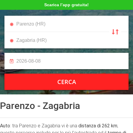
Scarica l’app gratuita!
CERCA
Parenzo - Zagabria
Auto
: tra Parenzo e Zagabria vi è una
distanza di 262 km
;
questo percorso include per lo più l'autostrada ed il
tempo di