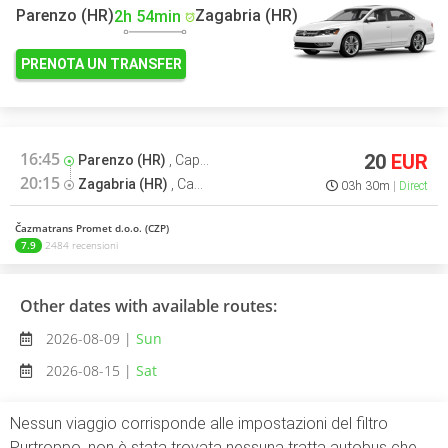
Parenzo (HR)
Zagabria (HR)
2h 54min
PRENOTA UN TRANSFER
16:45
20
EUR
Parenzo (HR)
,
Capolinea autobus
20:15
Zagabria (HR)
,
Capolinea autobus
03h 30m
Direct
Čazmatrans Promet d.o.o. (CZP)
7.9
2484 recensioni
Other dates with available routes:
2026-08-09 |
Sun
2026-08-15 |
Sat
Nessun viaggio corrisponde alle impostazioni del filtro
Purtroppo, non è stata trovata nessuna tratta autobus che