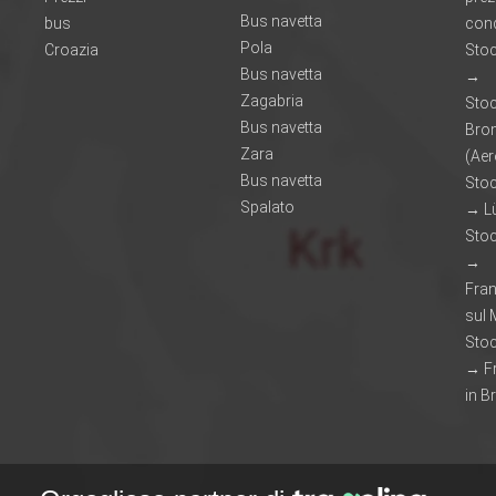
Bus navetta
bus
cond
Pola
Croazia
Sto
Bus navetta
→
Zagabria
Sto
Bus navetta
Br
Zara
(Aer
Bus navetta
Sto
Spalato
→ L
Sto
→
Fran
sul
Sto
→ F
in B