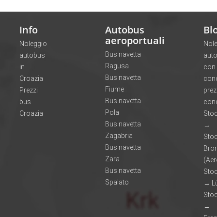
Info
Autobus
Bl
aeroportuali
Noleggio
Nol
Bus navetta
autobus
aut
Ragusa
in
con
Bus navetta
Croazia
con
Fiume
Prezzi
prez
Bus navetta
bus
cond
Pola
Croazia
Sto
Bus navetta
→
Zagabria
Sto
Bus navetta
Br
Zara
(Aer
Bus navetta
Sto
Spalato
→ L
Sto
→