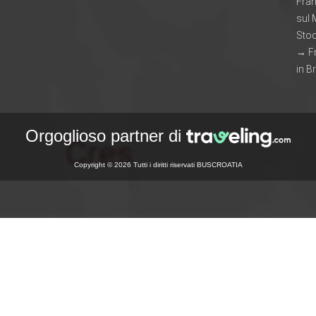
Fran
sul
Sto
→ F
in B
Orgoglioso partner di
Copyright © 2026 Tutti i diritti riservati BUSCROATIA