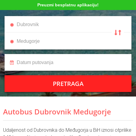
Preuzmi besplatnu aplikaciju!
PRETRAGA
Autobus Dubrovnik Medugorje
Udaljenost od Dubrovnika do Međugorja u BiH iznosi otprilike