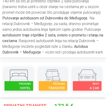
140 km za što je potrebno otprilike 2 sata putovanja
(naravno treba uzeti u obzir stanje na cestama jer u sezoni
promet može biti povećan što produljuje vrijeme putovanja).
Putovanje autobusom od Dubrovnika do Međugorja:
Na
relaciji Dubrovnik – Međugorje, za sada, dnevno prometuje
samo jedna autobusna linija tijekom cijele godine. Putovanje
autobusom traje otprilike 2 sata, ovisno o prometu i stanju na
cestama
. Raspored autobusnih linija na relaciji Dubrovnik –
Međugorje možete pogledati niže u članku.
Autobus
Dubrovnik – Međugorje
– vozni red i prodaja autobusnih karti:
PRONAĐI
PRONAĐI
RENT
HOTEL
TRANSFER
A CAR