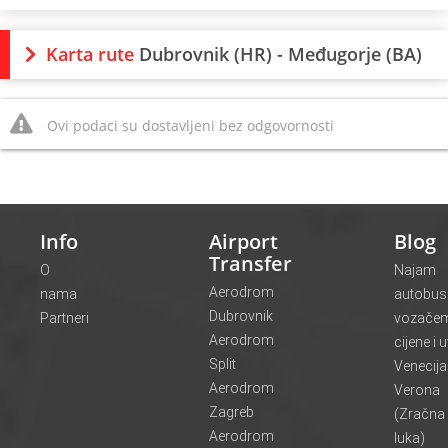
Karta rute
Dubrovnik (HR) - Međugorje (BA)
Ovi podaci su dostavljeni bez odgovornosti
Info
Airport
Blog
Transfer
O
Najam
Aerodrom
nama
autobus
Dubrovnik
Partneri
vozače
Aerodrom
cijene i u
Split
Venecij
Aerodrom
Verona
Zagreb
(Zračna
Aerodrom
luka)