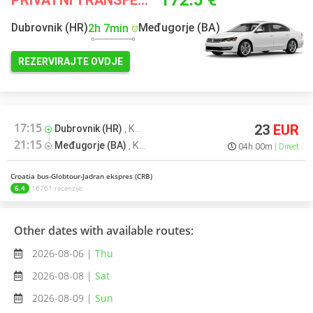
172.5 €
PRIVATNI TRANSFERI VEĆ OD
Dubrovnik (HR)
Međugorje (BA)
2h 7min
REZERVIRAJTE OVDJE
17:15
23
EUR
Dubrovnik (HR)
,
Kolodvor
21:15
Međugorje (BA)
,
Kolodvor
04h 00m
Direct
Croatia bus-Globtour-Jadran ekspres (CRB)
6.4
16761 recenzije
Other dates with available routes:
2026-08-06 |
Thu
2026-08-08 |
Sat
2026-08-09 |
Sun