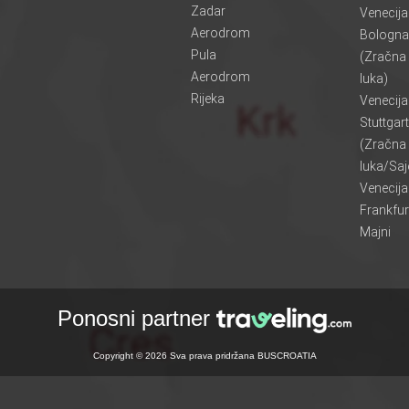
Zadar
Venecij
Aerodrom
Bologna
Pula
(Zračna
Aerodrom
luka)
Rijeka
Venecij
Stuttgart
(Zračna
luka/Sa
Venecij
Frankfur
Majni
Ponosni partner
Copyright © 2026 Sva prava pridržana BUSCROATIA