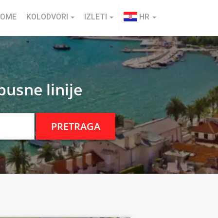
HOME
KOLODVORI
IZLETI
HR
usne linije
PRETRAGA