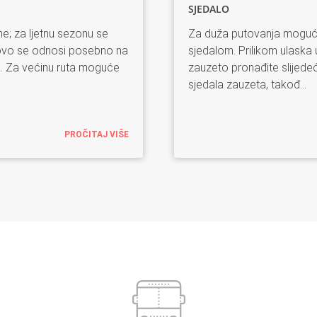
SJEDALO
ne; za ljetnu sezonu se
Za duža putovanja moguće 
a ovo se odnosi posebno na
sjedalom. Prilikom ulaska 
a. Za većinu ruta moguće
zauzeto pronađite slijede
sjedala zauzeta, takođ
...
PROČITAJ VIŠE