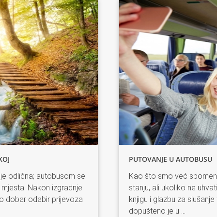
KOJ
PUTOVANJE U AUTOBUSU
je odlična; autobusom se
Kao što smo već spomenu
 mjesta. Nakon izgradnje
stanju, ali ukoliko ne uhvati
ko dobar odabir prijevoza
knjigu i glazbu za slušanje 
dopušteno je u
...