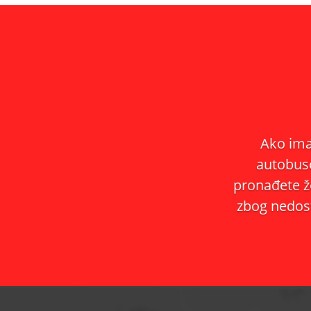
Ako imat
autobuso
pronađete že
zbog nedos