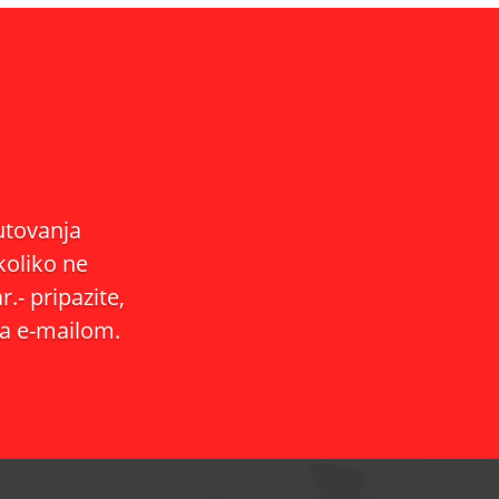
putovanja
koliko ne
- pripazite,
a e-mailom.