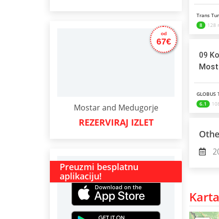
Trans Tur
8
128 r
od
67€
09 Ko
GLOBUS T
6.1
108
Mostar and Medugorje
REZERVIRAJ IZLET
Othe
2
Preuzmi besplatnu
aplikaciju!
Karta