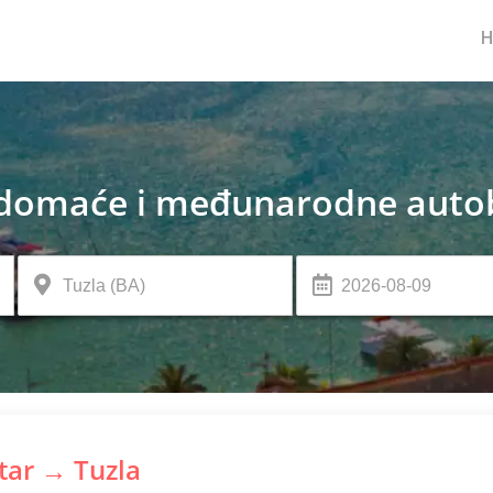
domaće i međunarodne autob
tar → Tuzla