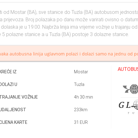
i od Mostar (BA), sve stanice do Tuzla (BA) autobusom jednostavn
a prijevoza. Broj polazaka po danu može varirati ovisno o datumu 
 dolaska je u 19:00. Najbrža linija ima vrijeme vožnje u trajanju od
 5 polazne stanice a u Tuzla (BA) postoje 3 dolazne stanice.
vaka autobusna linija uglavnom polazi i dolazi samo na jednu od po
AUTOBUS
KREĆE IZ
Mostar
DOLAZI U
Tuzla
TRAJANJE VOŽNJE
4h 30 min
UDALJENOST
233km
CIJENA KARTE
31 EUR