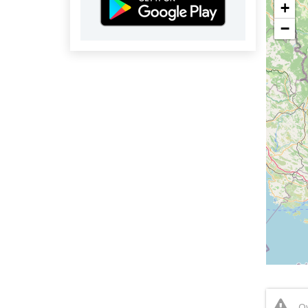
+
−
Ov