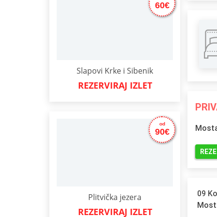
60€
Slapovi Krke i Sibenik
REZERVIRAJ IZLET
PRIV
od
Mosta
90€
REZE
09 Ko
Plitvička jezera
REZERVIRAJ IZLET