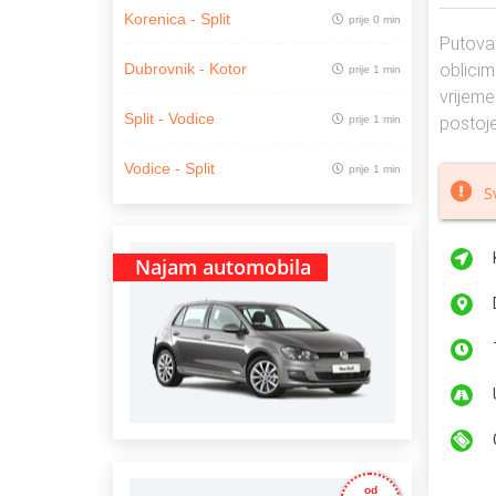
Korenica - Split
prije 0 min
Putovat
oblicim
Dubrovnik - Kotor
prije 1 min
vrijeme
Split - Vodice
prije 1 min
postoje
Vodice - Split
prije 1 min
S
Najam automobila
od