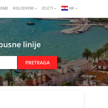
HOME
KOLODVORI
IZLETI
HR
usne linije
PRETRAGA