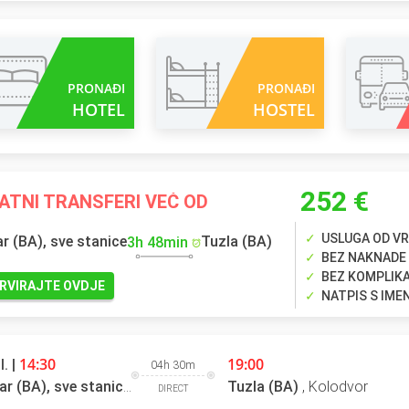
PRONAĐI
PRONAĐI
HOTEL
HOSTEL
252 €
ATNI TRANSFERI VEĆ OD
USLUGA OD VR
r (BA), sve stanice
Tuzla (BA)
3h 48min
BEZ NAKNADE
BEZ KOMPLIK
RVIRAJTE OVDJE
NATPIS S IM
14:30
19:00
l. |
04h 30m
Mostar (BA), sve stanice
,
Kolodvor
Tuzla (BA)
,
Kolodvor
DIRECT