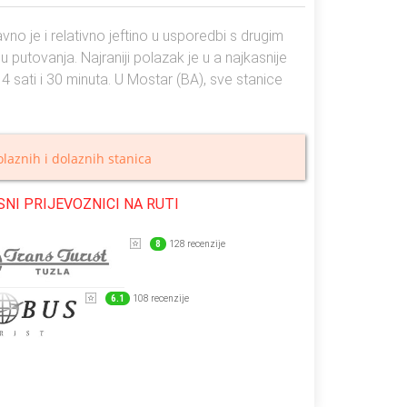
o je i relativno jeftino u usporedbi s drugim
putovanja. Najraniji polazak je u a najkasnije
 4 sati i 30 minuta. U Mostar (BA), sve stanice
laznih i dolaznih stanica
NI PRIJEVOZNICI NA RUTI
8
128 recenzije
6.1
108 recenzije