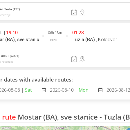
ist Tuzla (TTT)
ecenzije
19:10
01:28
l. |
06h 18m
Mostar (BA), sve stanice
,
Kolodvor
Tuzla (BA)
,
Kolodvor
DIRECT
URIST (GLOT)
 recenzije
r dates with available routes:
026-08-08 |
Sat
2026-08-10 |
Mon
2026-08-1
 rute
Mostar (BA), sve stanice - Tuzla (