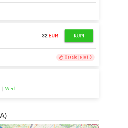
KUPI
32
EUR
Ostalo je još
3
2 |
Wed
BA)