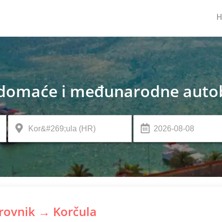
domaće i međunarodne autob
rovnik → Korčula