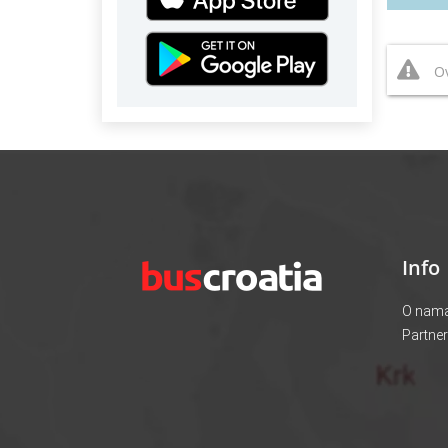
Ov
Info
O nam
Partner