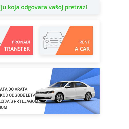
ju koja odgovara vašoj pretrazi
PRONAĐI
RENT
TRANSFER
A CAR
ATA DO VRATA
 KOD ODGODE LETA
ACIJA S PRTLJAGOM
ENOM