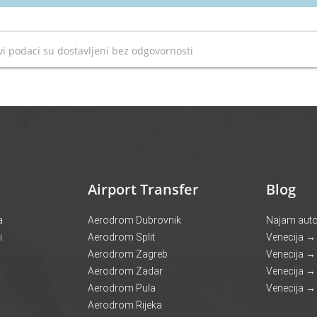
i podaci su dostavljeni bez odgovornosti
Airport Transfer
Blog
a
Aerodrom Dubrovnik
Najam autob
i
Aerodrom Split
Venecija →
Aerodrom Zagreb
Venecija →
Aerodrom Zadar
Venecija → 
Aerodrom Pula
Venecija → 
Aerodrom Rijeka