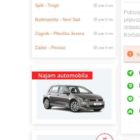
Split - Trogir
prije 0 min
Putovat
prijevo
Budimpešta - Novi Sad
prije 0 min
dolaska
Zagreb - Plitvička Jezera
prije 5 min
Korčula
Zadar - Pirovac
prije 6 min
S
Najam automobila
od