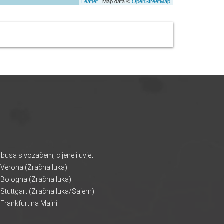
Leaflet
| Map data ©
OpenStreetMap
usa s vozačem, cijene i uvjeti
 Verona (Zračna luka)
 Bologna (Zračna luka)
Stuttgart (Zračna luka/Sajem)
Frankfurt na Majni