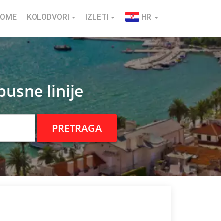
HOME
KOLODVORI
IZLETI
HR
usne linije
PRETRAGA