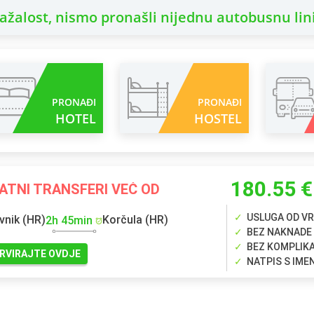
ažalost, nismo pronašli nijednu autobusnu lini
PRONAĐI
PRONAĐI
HOTEL
HOSTEL
180.55 €
ATNI TRANSFERI VEĆ OD
USLUGA OD VR
vnik (HR)
Korčula (HR)
2h 45min
BEZ NAKNADE
BEZ KOMPLIK
RVIRAJTE OVDJE
NATPIS S IM