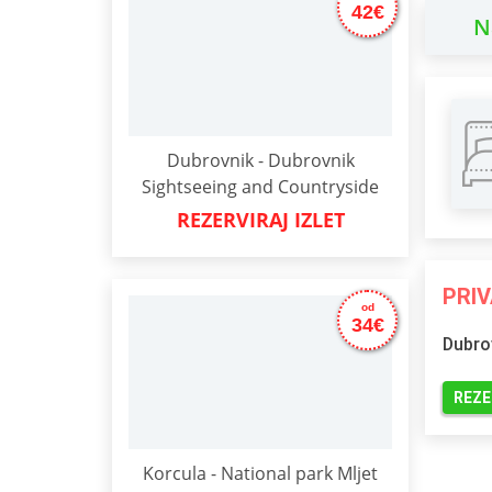
42€
N
Dubrovnik - Dubrovnik
Sightseeing and Countryside
REZERVIRAJ IZLET
PRIV
od
34€
Dubro
REZE
Korcula - National park Mljet