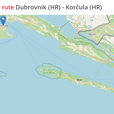
 rute
Dubrovnik (HR) - Korčula (HR)