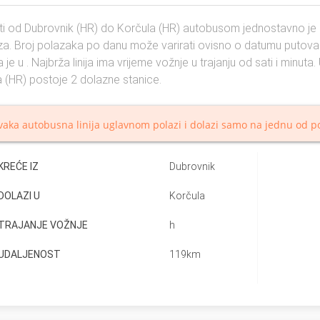
i od Dubrovnik (HR) do Korčula (HR) autobusom jednostavno je i 
za. Broj polazaka po danu može varirati ovisno o datumu putovanja
 je u . Najbrža linija ima vrijeme vožnje u trajanju od sati i minut
 (HR) postoje 2 dolazne stanice.
vaka autobusna linija uglavnom polazi i dolazi samo na jednu od po
KREĆE IZ
Dubrovnik
DOLAZI U
Korčula
TRAJANJE VOŽNJE
h
UDALJENOST
119km