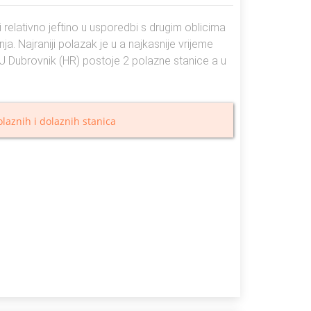
relativno jeftino u usporedbi s drugim oblicima
. Najraniji polazak je u a najkasnije vrijeme
a. U Dubrovnik (HR) postoje 2 polazne stanice a u
laznih i dolaznih stanica