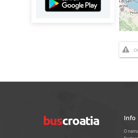
Ov
Info
O nam