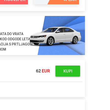
ATA DO VRATA
 KOD ODGODE LETA
ACIJA S PRTLJAGOM
ENOM
KUPI
62
EUR