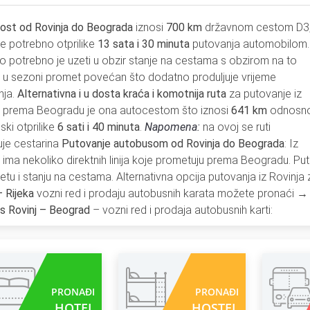
nost od Rovinja do Beograda
iznosi
700 km
državnom cestom D3
je potrebno otprilike
13 sata i 30 minuta
putovanja automobilom.
 potrebno je uzeti u obzir stanje na cestama s obzirom na to
 u sezoni promet povećan što dodatno produljuje vrijeme
nja.
Alternativna i u dosta kraća i komotnija ruta
za putovanje iz
a prema Beogradu je ona autocestom što iznosi
641 km
odnosn
ki otprilike
6 sati i 40 minuta
.
Napomena:
na ovoj se ruti
uje cestarina
Putovanje autobusom od Rovinja do Beograda
: Iz
 ima nekoliko direktnih linija koje prometuju prema Beogradu. Put
tu i stanju na cestama. Alternativna opcija putovanja iz Rovinja
– Rijeka
vozni red i prodaju autobusnih karata možete pronaći 
s Rovinj – Beograd
– vozni red i prodaja autobusnih karti:
PRONAĐI
PRONAĐI
HOTEL
HOSTEL