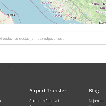
i podaci su dostavljeni bez odgovornosti
Airport Transfer
Blog
a
Aerodrom Dubrovnik
Najam autob