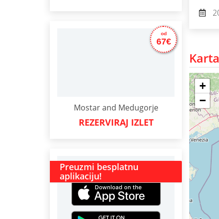
2
od
67€
Karta
+
−
Mostar and Medugorje
REZERVIRAJ IZLET
Preuzmi besplatnu
aplikaciju!