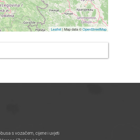
Leaflet
| Map data ©
OpenStreetMap
usa s vozačem, cijene i uvjeti