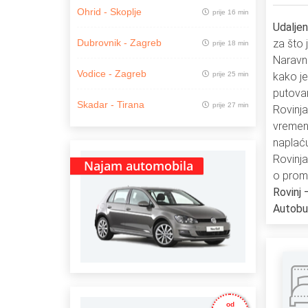
Ohrid - Skoplje
prije 16 min
Udalje
za što 
Dubrovnik - Zagreb
prije 18 min
Naravno
Vodice - Zagreb
prije 25 min
kako je
putova
Skadar - Tirana
prije 27 min
Rovinj
vremens
naplać
Rovinja
Najam automobila
o prome
Rovinj 
Autobu
od