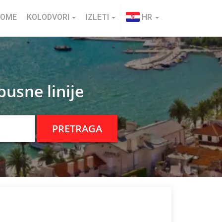
HOME
KOLODVORI
IZLETI
HR
usne linije
PRETRAGA