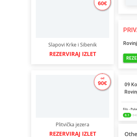
60€
PRIV
Rovinj
Slapovi Krke i Sibenik
REZERVIRAJ IZLET
REZE
od
90€
09 Ko
Rovin
Fils - Pula
8.1
840
Plitvička jezera
REZERVIRAJ IZLET
Othe