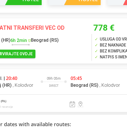
778 €
ATNI TRANSFERI VEĆ OD
USLUGA OD VR
 (HR)
Beograd (RS)
6h 2min
BEZ NAKNADE
BEZ KOMPLIK
RVIRAJTE OVDJE
NATPIS S IM
20:40
05:45
l. |
09h 05m
j (HR)
,
Kolodvor
Beograd (RS)
,
Kolodvor
DIRECT
 (FIL)
 recenzije
r dates with available routes: