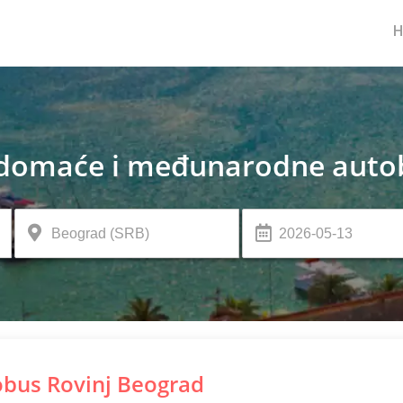
domaće i međunarodne autob
bus Rovinj Beograd