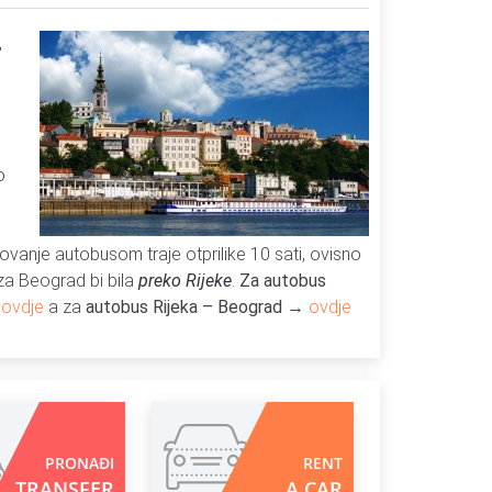
,
o
ovanje autobusom traje otprilike 10 sati, ovisno
 za Beograd bi bila
preko Rijeke
.
Za autobus
→
ovdje
a za
autobus Rijeka – Beograd
→
ovdje
PRONAĐI
RENT
TRANSFER
A CAR