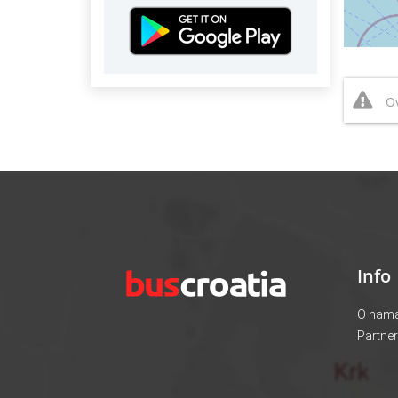
Ov
Info
O nam
Partner