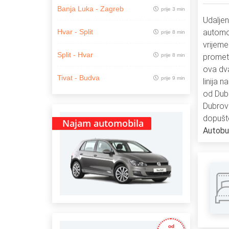
Banja Luka - Zagreb
prije 3 min
Udaljen
automob
Hvar - Split
prije 8 min
vrijeme
Split - Hvar
prije 8 min
prometu
ova dv
Tivat - Budva
prije 9 min
linija 
od Dub
Dubrov
dopušte
Najam automobila
Autobu
od