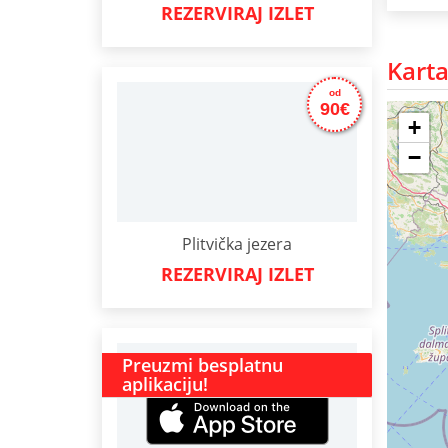
REZERVIRAJ IZLET
Karta
od
90€
+
−
Plitvička jezera
REZERVIRAJ IZLET
Preuzmi besplatnu
aplikaciju!