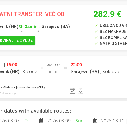
282.9 €
ATNI TRANSFERI VEĆ OD
USLUGA OD VR
vnik (HR)
Sarajevo (BA)
3h 34min
BEZ NAKNADE
BEZ KOMPLIK
RVIRAJTE OVDJE
NATPIS S IM
16:00
22:00
l. |
06h 00m
vnik (HR)
,
Kolodvor
Sarajevo (BA)
,
Kolodvor
DIRECT
us-Globtour-Jadran ekspres (CRB)
61 recenzije
r dates with available routes:
026-08-07 |
Fri
2026-08-09 |
Sun
2026-08-10 