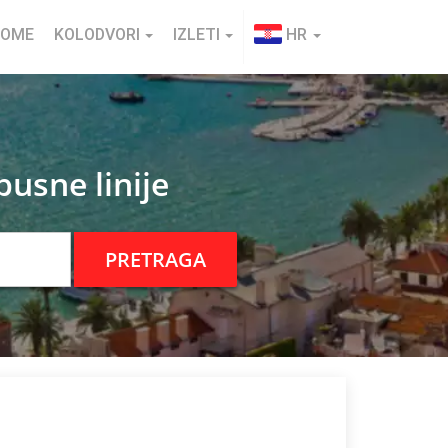
HOME
KOLODVORI
IZLETI
HR
usne linije
PRETRAGA