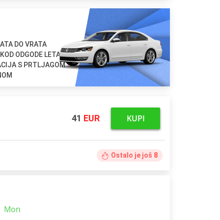
ATA DO VRATA
 KOD ODGODE LETA
ACIJA S PRTLJAGOM
ENOM
KUPI
41
EUR
Ostalo je još
8
|
Mon