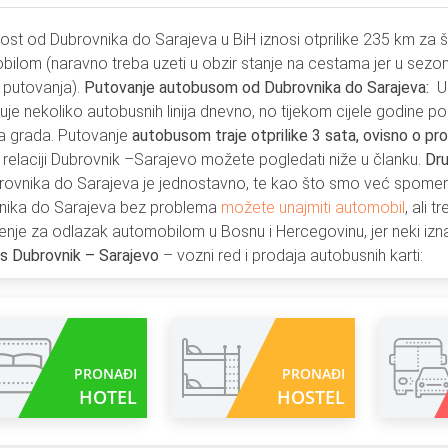
ost od Dubrovnika do Sarajeva u BiH iznosi otprilike 235 km za št
ilom (naravno treba uzeti u obzir stanje na cestama jer u sezon
 putovanja).
Putovanje autobusom od Dubrovnika do Sarajeva:
U 
je nekoliko autobusnih linija dnevno, no tijekom cijele godine po
a grada. Putovanje
autobusom traje otprilike 3 sata, ovisno o pr
na relaciji Dubrovnik –Sarajevo možete pogledati niže u članku.
Dru
rovnika do Sarajeva je jednostavno, te kao što smo već spomen
nika do Sarajeva bez problema
možete unajmiti automobil
, ali 
nje za odlazak automobilom u Bosnu i Hercegovinu, jer neki izna
s Dubrovnik – Sarajevo
– vozni red i prodaja autobusnih karti:
PRONAĐI
PRONAĐI
HOTEL
HOSTEL