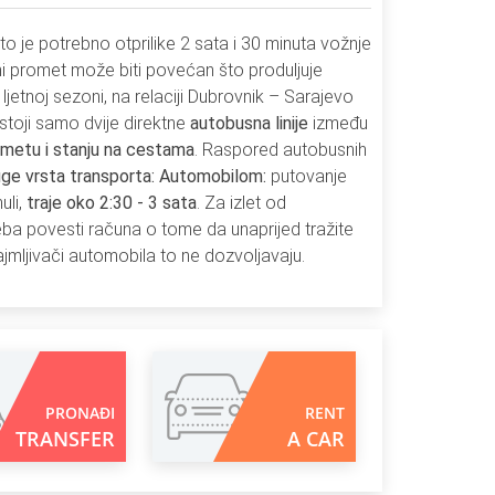
o je potrebno otprilike 2 sata i 30 minuta vožnje
i promet može biti povećan što produljuje
ljetnoj sezoni, na relaciji Dubrovnik – Sarajevo
stoji samo dvije direktne
autobusna linije
između
ometu i stanju na cestama
. Raspored autobusnih
ge vrsta transporta:
Automobilom:
putovanje
uli,
traje oko 2:30 - 3 sata
. Za izlet od
treba povesti računa o tome da unaprijed tražite
jmljivači automobila to ne dozvoljavaju.
PRONAĐI
RENT
TRANSFER
A CAR