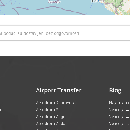
i podaci su dostavljeni bez odgovornosti
Airport Transfer
Blog
a
Aerodrom Dubrovnik
Najam autob
i
Aerodrom Split
Venecija →
Aerodrom Zagreb
Venecija →
Aerodrom Zadar
Venecija → 