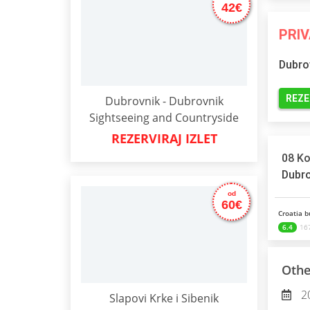
42€
PRIV
Dubro
REZE
Dubrovnik - Dubrovnik
Sightseeing and Countryside
REZERVIRAJ IZLET
08 Ko
Dubro
od
60€
Croatia b
6.4
167
Othe
2
Slapovi Krke i Sibenik