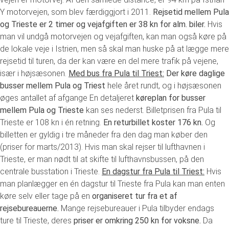
Y motorvejen, som blev færdiggjort i 2011.
Rejsetid mellem Pula
og Trieste er 2 timer og vejafgiften er 38 kn for alm. biler.
Hvis
man vil undgå motorvejen og vejafgiften, kan man også køre på
de lokale veje i Istrien, men så skal man huske på at lægge mere
rejsetid til turen, da der kan være en del mere trafik på vejene,
især i højsæsonen.
Med bus fra Pula til Triest:
Der køre daglige
busser mellem Pula og Triest
hele året rundt, og i højsæsonen
øges antallet af afgange En detaljeret
køreplan for busser
mellem Pula og Trieste
kan ses nederst. Billetprisen fra Pula til
Trieste er 108 kn i én retning.
En returbillet koster 176 kn.
Og
billetten er gyldig i tre måneder fra den dag man køber den
(priser for marts/2013). Hvis man skal rejser til lufthavnen i
Trieste, er man nødt til at skifte til lufthavnsbussen, på den
centrale busstation i Trieste.
En dagstur fra Pula til Triest:
Hvis
man planlægger en én dagstur til Trieste fra Pula kan man enten
køre selv eller tage på en
organiseret tur fra et af
rejsebureauerne.
Mange rejsebureauer i Pula tilbyder endags
ture til Trieste, deres
priser er omkring
250 kn for voksne.
Da