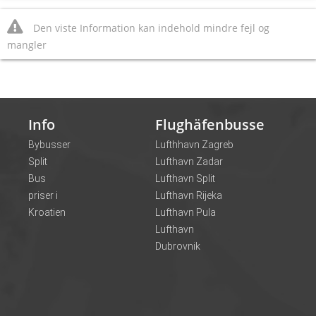
Den viste Information kan indehold mindre fejl og
mangler
Info
Flughäfenbusse
Bybusser
Lufthhavn Zagreb
Split
Lufthavn Zadar
Bus
Lufthavn Split
priser i
Lufthavn Rijeka
Kroatien
Lufthavn Pula
Lufthavn
Dubrovnik