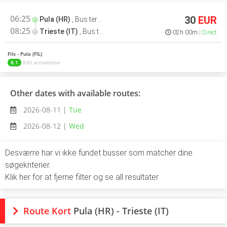
06:25
30
EUR
Pula (HR)
,
Bus terminal
08:25
Trieste (IT)
,
Bus terminal
02h 00m
Direct
Fils - Pula (FIL)
8.1
840 anmeldelser
Other dates with available routes:
2026-08-11 |
Tue
2026-08-12 |
Wed
Desværre har vi ikke fundet busser som matcher dine
søgekriterier.
Klik her for at fjerne filter og se all resultater
Route Kort
Pula (HR) - Trieste (IT)