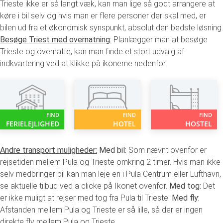
Trieste ikke er så langt væk, kan man lige så godt arrangere at
køre i bil selv og hvis man er flere personer der skal med, er
bilen ud fra et økonomisk synspunkt, absolut den bedste løsning.
Besøge Triest med overnatning:
Planlægger man at besøge
Trieste og overnatte, kan man finde et stort udvalg af
indkvartering ved at klikke på ikonerne nedenfor:
FIND
FIND
FIND
FERIELEJLIGHED
HOTEL
HOSTEL
Andre transport muligheder:
Med bil:
Som nævnt ovenfor er
rejsetiden mellem Pula og Trieste omkring 2 timer. Hvis man ikke
selv medbringer bil kan man leje en i Pula Centrum eller Lufthavn,
se aktuelle tilbud ved a clicke på Ikonet ovenfor.
Med tog:
Det
er ikke muligt at rejser med tog fra Pula til Trieste.
Med fly:
Afstanden mellem Pula og Trieste er så lille, så der er ingen
direkte fly mellem Pula og Trieste.