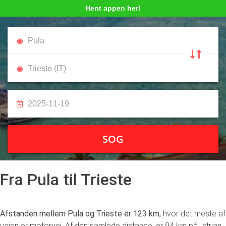
Hent appen her!
SOG
Fra Pula til Trieste
Afstanden mellem Pula og Trieste er 123 km,
hvor det meste af
vejen er motorvej. Af den samlede distance, er 94 km på Istrian