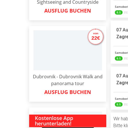
Sightseeing and Countryside
Samoborč
AUSFLUG BUCHEN
8.5
35
07 Au
von
Zagre
22€
Samoborč
8.5
35
07 Au
Dubrovnik - Dubrovnik Walk and
Zagre
panorama tour
AUSFLUG BUCHEN
Samoborč
8.5
35
Kostenlose App
Wir hab
herunterladen!
Bitte k