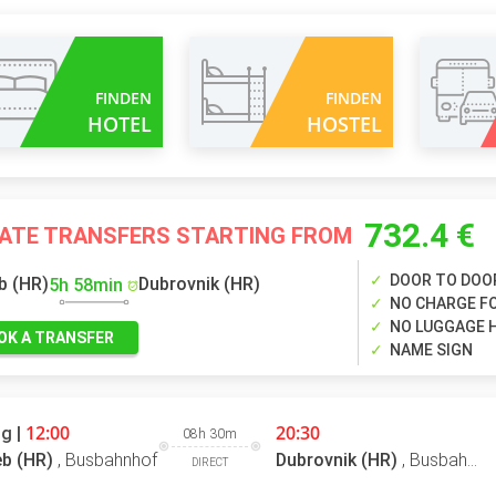
FINDEN
FINDEN
HOTEL
HOSTEL
732.4 €
VATE TRANSFERS STARTING FROM
DOOR TO DOO
b (HR)
Dubrovnik (HR)
5h 58min
NO CHARGE FO
NO LUGGAGE 
OK A TRANSFER
NAME SIGN
12:00
20:30
g |
08h 30m
b (HR)
,
Busbahnhof
Dubrovnik (HR)
,
Busbahnhof
DIRECT