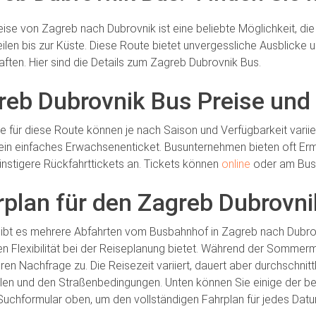
eise von Zagreb nach Dubrovnik ist eine beliebte Möglichkeit, di
ilen bis zur Küste. Diese Route bietet unvergessliche Ausblicke u
ften. Hier sind die Details zum Zagreb Dubrovnik Bus.
reb Dubrovnik Bus Preise und
se für diese Route können je nach Saison und Verfügbarkeit varii
 ein einfaches Erwachsenenticket. Busunternehmen bieten oft Er
nstigere Rückfahrttickets an. Tickets können
online
oder am Busb
rplan für den Zagreb Dubrovn
gibt es mehrere Abfahrten vom Busbahnhof in Zagreb nach Dubrov
n Flexibilität bei der Reiseplanung bietet. Während der Sommer
ren Nachfrage zu. Die Reisezeit variiert, dauert aber durchschnit
llen und den Straßenbedingungen. Unten können Sie einige der be
Suchformular oben, um den vollständigen Fahrplan für jedes Datu