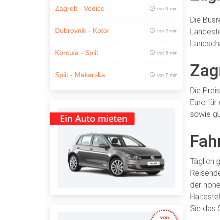
Zagreb - Vodice
vor 0 min
Die Busr
Dubrovnik - Kotor
Landeste
vor 2 min
Landscha
Korcula - Split
vor 5 min
Zag
Split - Makarska
vor 7 min
Die Prei
Euro für
sowie gü
Ein Auto mieten
Fah
Täglich 
Reisende
der höhe
Halteste
Sie das 
von