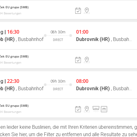
ek EU grupa (SMB)
34 Bewertungen
16:30
01:00
g |
08h 30m
b (HR)
,
Busbahnhof
Dubrovnik (HR)
,
Busbahnhof
DIRECT
ek EU grupa (SMB)
34 Bewertungen
22:30
08:00
g |
09h 30m
b (HR)
,
Busbahnhof
Dubrovnik (HR)
,
Busbahnhof
DIRECT
ek EU grupa (SMB)
34 Bewertungen
en leider keine Buslinien, die mit Ihren Kriterien übereinstimmen, 
licken Sie hier, um die Filter zu entfernen und alle Resultate zu seh