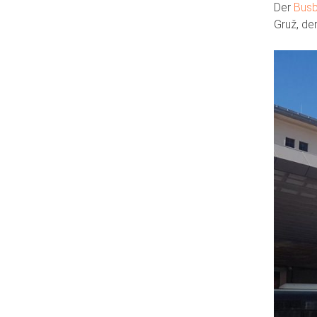
Der
Busb
Gruž, de