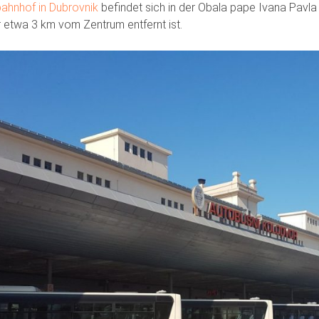
ahnhof in Dubrovnik
befindet sich in der Obala pape Ivana Pavla I
r etwa 3 km vom Zentrum entfernt ist.