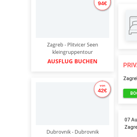
94€
Zagreb - Plitvicer Seen
kleingruppentour
AUSFLUG BUCHEN
PRI
Zagre
von
42€
BO
07 Au
Zagre
Dubrovnik - Dubrovnik