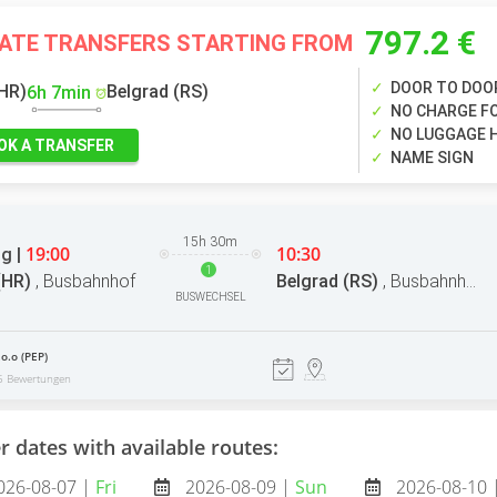
797.2 €
VATE TRANSFERS STARTING FROM
DOOR TO DOO
(HR)
Belgrad (RS)
6h 7min
NO CHARGE FO
NO LUGGAGE 
OK A TRANSFER
NAME SIGN
15h 30m
19:00
10:30
g |
1
(HR)
,
Busbahnhof
Belgrad (RS)
,
Busbahnhof
BUSWECHSEL
o.o (PEP)
5 Bewertungen
r dates with available routes:
026-08-07 |
Fri
2026-08-09 |
Sun
2026-08-10 