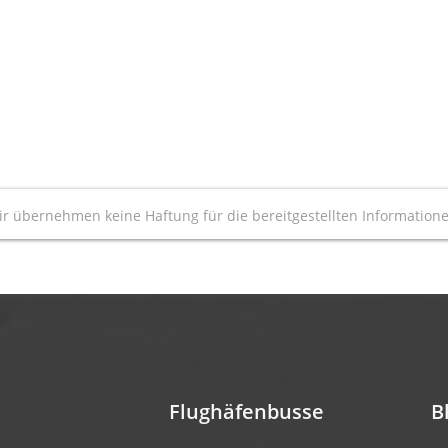
r übernehmen keine Haftung für die bereitgestellten Information
Flughäfenbusse
B