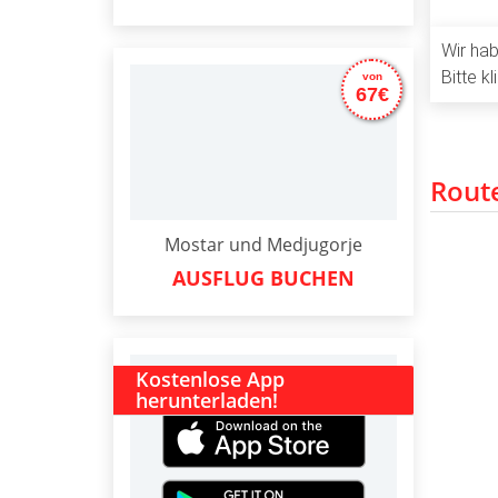
Wir hab
Bitte k
von
67€
Rout
Mostar und Medjugorje
AUSFLUG BUCHEN
Kostenlose App
herunterladen!