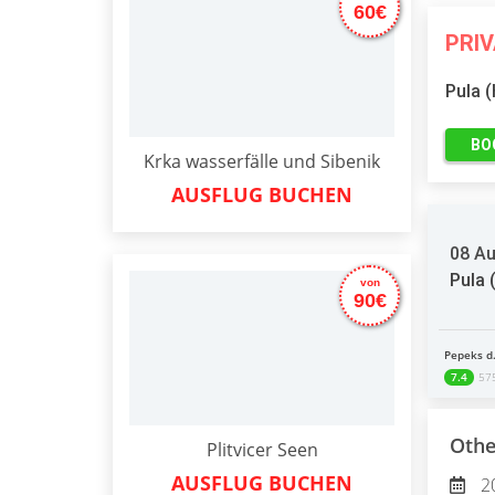
60€
PRI
Pula 
BO
Krka wasserfälle und Sibenik
AUSFLUG BUCHEN
08 Au
Pula 
von
90€
Pepeks d.
7.4
57
Othe
Plitvicer Seen
AUSFLUG BUCHEN
2