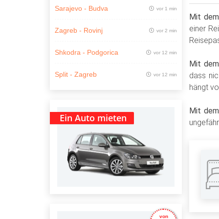
Sarajevo - Budva
vor 1 min
Mit dem
einer Re
Zagreb - Rovinj
vor 2 min
Reisepas
Shkodra - Podgorica
vor 12 min
Mit dem
Split - Zagreb
dass nic
vor 12 min
hängt vo
Mit dem
Ein Auto mieten
ungefähr
von